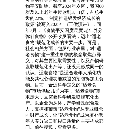
可查的社会监视收集，配合建牢校园食
物平安防地。截至2024年岁尾，我国60
岁及以上老年生齿达到3。1亿，占总生
齿的22%。“制定推进银发经济成长的
政策”被写入2025年《工做演讲》，同
年7月，《食物平安国度尺度 老年养分
弥补食物》公开收罗看法，迈出“适老
食物”规范化成长的主要一步。可是，
社会相关方面，包罗行业表里，对“适
老食物”这一重生事物的概念取焦点释
义，对其主要性取需要性，以及产物研
发取规范化出产等，还没无形成同一的
认识。适老食物”是适合老年人消化功
能及其他心理功能减退的预包拆加工食
物。目前，合适科学定义的“适老食
物”市场供应几乎为零，“适老食物”需
求庞大，且需要科学研发取规范化出
产。以企业为从体，产学研政配合发
力，支撑和鞭策“适老食物”从专业概念
向财产成长，让“适老食物”成为填补老
年人养分缺口和糊口质量的主要构成部
门。前往搜狐，查看更多。