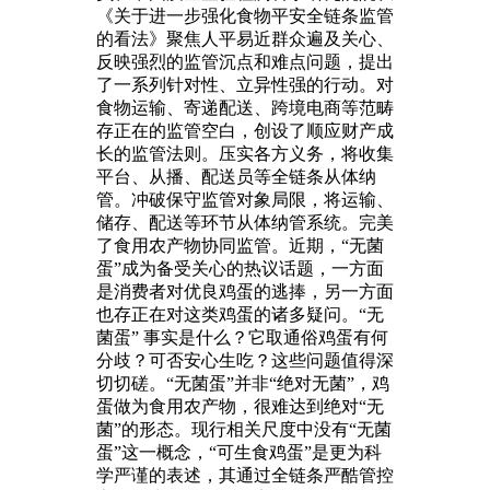
《关于进一步强化食物平安全链条监管
的看法》聚焦人平易近群众遍及关心、
反映强烈的监管沉点和难点问题，提出
了一系列针对性、立异性强的行动。对
食物运输、寄递配送、跨境电商等范畴
存正在的监管空白，创设了顺应财产成
长的监管法则。压实各方义务，将收集
平台、从播、配送员等全链条从体纳
管。冲破保守监管对象局限，将运输、
储存、配送等环节从体纳管系统。完美
了食用农产物协同监管。近期，“无菌
蛋”成为备受关心的热议话题，一方面
是消费者对优良鸡蛋的逃捧，另一方面
也存正在对这类鸡蛋的诸多疑问。“无
菌蛋” 事实是什么？它取通俗鸡蛋有何
分歧？可否安心生吃？这些问题值得深
切切磋。“无菌蛋”并非“绝对无菌”，鸡
蛋做为食用农产物，很难达到绝对“无
菌”的形态。现行相关尺度中没有“无菌
蛋”这一概念，“可生食鸡蛋”是更为科
学严谨的表述，其通过全链条严酷管控