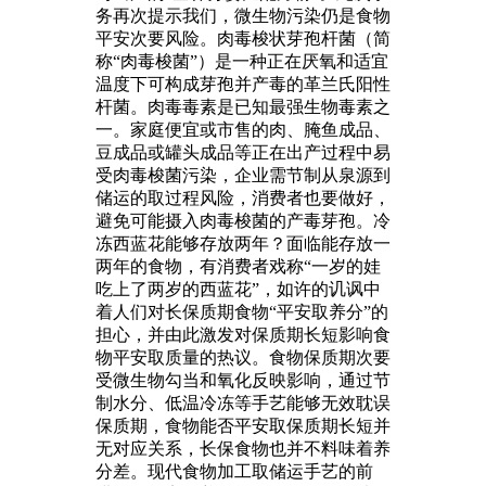
务再次提示我们，微生物污染仍是食物
平安次要风险。肉毒梭状芽孢杆菌（简
称“肉毒梭菌”）是一种正在厌氧和适宜
温度下可构成芽孢并产毒的革兰氏阳性
杆菌。肉毒毒素是已知最强生物毒素之
一。家庭便宜或市售的肉、腌鱼成品、
豆成品或罐头成品等正在出产过程中易
受肉毒梭菌污染，企业需节制从泉源到
储运的取过程风险，消费者也要做好，
避免可能摄入肉毒梭菌的产毒芽孢。冷
冻西蓝花能够存放两年？面临能存放一
两年的食物，有消费者戏称“一岁的娃
吃上了两岁的西蓝花”，如许的讥讽中
着人们对长保质期食物“平安取养分”的
担心，并由此激发对保质期长短影响食
物平安取质量的热议。食物保质期次要
受微生物勾当和氧化反映影响，通过节
制水分、低温冷冻等手艺能够无效耽误
保质期，食物能否平安取保质期长短并
无对应关系，长保食物也并不料味着养
分差。现代食物加工取储运手艺的前