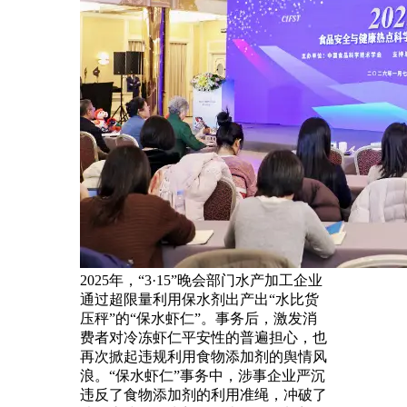
2025年，“3·15”晚会部门水产加工企业
通过超限量利用保水剂出产出“水比货
压秤”的“保水虾仁”。事务后，激发消
费者对冷冻虾仁平安性的普遍担心，也
再次掀起违规利用食物添加剂的舆情风
浪。“保水虾仁”事务中，涉事企业严沉
违反了食物添加剂的利用准绳，冲破了