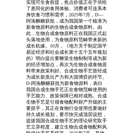
实现可生食前提，焦点价值正在于供给
了差同化的食用体验。消费者可连系本
身饮食习惯和需求，2025年7月，D—
阿洛酮糖获批，成为我国第一个核准为
新食物原料的生物合成食物原料。由
此，生物合成食物原料正在我国正式起
头落地使用，为食物原料范畴带来新的
成长机缘。10月，《地方关于制定国平
易近经济和社会成长第十五个五年规划
的》明白提出要鞭策生物制制等成为新
的经济增加点，再次为生物合成食物原
料带来政策利好。合成生物手艺曾经成
为成长新质出产力和大国博弈的环节。
D-阿洛酮糖获批为新食物原料，表白
我国合成生物手艺正在食物范畴使用的
手艺能力、政策保障已相对成熟。合成
生物手艺是引领食物配料财产升级的主
要抓手，其正在食物行业使用也要做好
持久成长规划，要尽快完成顶层设想，
提拔我国合成生物手艺的理论研究取手
艺立异程度，建立生物合成食物配料风