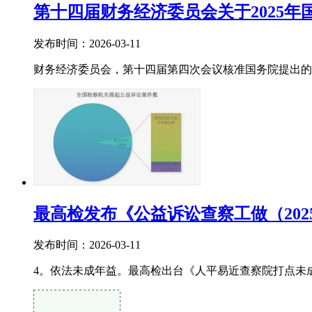
第十四届财务经济委员会关于2025年
发布时间：2026-03-11
财务经济委员会，第十四届第四次会议核准国务院提出的《关
最高检发布《公益诉讼查察工做（202
发布时间：2026-03-11
4。依法未成年益。最高检出台《人平易近查察院打点未