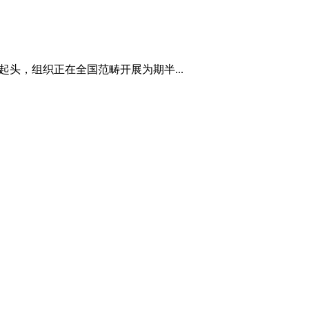
起头，组织正在全国范畴开展为期半...