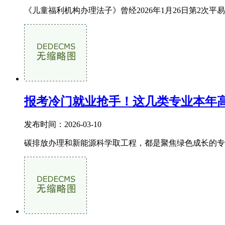
《儿童福利机构办理法子》曾经2026年1月26日第2次平
报考冷门就业抢手！这几类专业本年
发布时间：2026-03-10
碳排放办理和新能源科学取工程，都是聚焦绿色成长的专