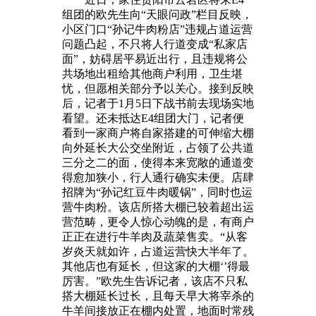
组团的欧先生向“天眼问政”栏目反映，
小区门口“孙记牛肉粉店”违规占道运营
问题凸起，不只将人行道变成“私家店
面”，妨碍居平易近出行，且违规将公
共场地出租给其他商户利用，卫生堪
忧，但愿相关部分予以关心。接到反映
后，记者于1月5日下战书前去现场实地
看望。还未抵达E4组团大门，记者便
看到一家商户将自家搭建的可伸缩大棚
向外延长大公交坐附近，占领了公共道
三分之二的面，使得本来宽敞的通道变
得愈加狭小，行人通行确实未便。店肆
招牌为“孙记红豆牛肉暖锅”，同时也运
营牛肉粉。该店所搭大棚已较着超出运
营范畴，更令人惊心动魄的是，有商户
正正在进行牛羊肉及蔬菜售卖。“从客
岁炎天就如许，占道运营快大半年了。
其他店也有延长，但这家的大棚‘’得最
厉害。”欧先生告诉记者，该店不只私
搭大棚延长过长，且每天早大将宰杀的
牛羊间接放正在棚内处置，地面时常残