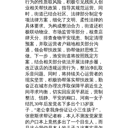
行为的性质取风险，积极引见残疾人创
业相关帮扶政策，指导其规范运营。同
时，街道已结合社区、法律部分制定专
项法律方案，细化了文明、柔性法律的
具体要求。为构成整治合力，街道还积
极联动物业、市场监管等部分，核查店
肆天分、排查食物平安现患、制定清理
预案，并取运营者户籍地相关部分沟
通，领会帮扶政策，协帮做好思惟工
做。下一步，渔安街道将按照既定方
案，结合相关部分依法开展法律步履，
改正该店的违规运营行为，整治净乱取
乐音问题。同时，将持续关心运营者的
现实坚苦，积极协帮落实帮扶政策，勤
奋正在城市办理次序取保障平易近生之
间寻求均衡，切实回应居平易近，营制
整洁、恬静、平安的糊口。河南一女子
结扎30年后发觉名下多出个13岁孩
子，“老公拿我身份证让小三生孩子”，
张密斯求帮记者称，本人不测发觉家里
的户口本上竟然多出了一个目生人，而
且这小我仍是本人的儿子？这事实是怎