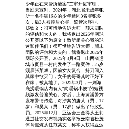
少年正在未管所遭案”二审开庭审理，
当庭未宣判。2024年，湖北省未成年犯
所一名不满16岁的少年遭同3名罪犯多
次，后3人被控居心罪、监管次序罪。
郑钦文：很可惜地告诉大师，颠末团队
的评估和大夫的，我将退出2026年网球
公开赛以下为原文！致所相关心我的球
迷和伴侣们！很可惜地告诉大师，颠末
团队的评估和大夫的，我将退出2026年
网球公开赛。2025年3月9日，山西省运
城市夏县一村内发生了一路案件，25岁
须眉张某旭，因前女友复合，持刀闯入
其家中欲灭门，女子的哥哥其时正好正
在家，被其地了。2025年3月，一则海
底捞暖锅店内有人“向暖锅小便”的短视
频激发普遍关心。尔后，上海黄浦警方
发布警情传递，对涉案的唐某（男，17
岁）和吴某（男，17岁）做出了行政惩
罚。2025年12月，亚运会三金得从王莉
通过社交发布视频实名举报云南省松茂
体育锻炼从任范某文，称本人获得亚运