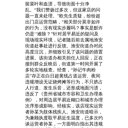
留菜叶和血渍，导致街面十分净
乱。“我们赞扬过多次，但这家店的问
题一直未处理。”欧先生质疑，纷纷超
出门店运营范畴，“相关部分莫非如许
的行为，没有现实步履吗？事实是默许
仍是‘’难除？”针对居平易近的疑问及
现场现实环境，记者随后前去属地渔安
街道处事处进行反馈。渔安街道办对此
高度注沉，并细致引见了该问题的措置
进展。该街道办相关担任人回应，正在
接到群众反映后，街道第一时间开展了
多轮实地核查。经查，“孙记牛肉粉
店”存正在白日超黄线占道运营、夜间
违规增设无证烧烤摊等行为，不只挤占
人行道、发生乐音，还形成地面污渍，
违反了《贵州省城市市容和卫生办理条
例》，对周边居平易近糊口和城市办理
次序形成影响。经核实，该店现实运营
者孙某为肢体残疾人。渔安街道暗示，
为兼顾执度取平易近生温度，已多次约
谈运营者孙某，一方面明白指出其违规