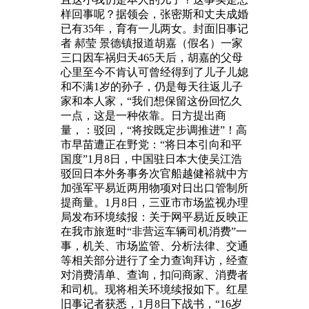
样回事呢？据领会，张密斯和丈夫成婚
已有35年，育有一儿两女。封面旧事记
者 郝莹 景德镇报道胡嘉（假名）一家
三口因车祸归天465天后，胡嘉的父母
心里至今不肯认可曾经得到了儿子儿媳
和不满1岁的孙子，仍是每天往返儿子
家和本人家，“我们想保留这份回忆久
一点，这是一种依靠。日方提出商
量，：驳回，“将按既定步调推进”！高
市早苗遭正在野党：“将日本引向和平
国度”1月8日，中国驻日本大使吴江浩
驳回日本外务事务次官船越健裕就中方
加强军平易近两用物项对日出口管制所
提商量。1月8日，三亚市市场监视办理
局发布环境续报：关于网平易近反映正
在我市旅逛时“非营运车辆司机消费”一
事，机关、市场监管、分析法律、交通
等相关部分进行了全力查询拜访，经查
对消费清单、查询，扣问商家、消费者
和司机。现将相关环境续报如下。红星
旧事记者获悉，1月8日下战书，“16岁