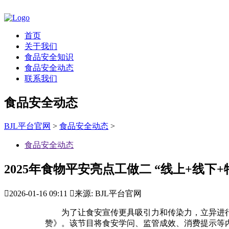
首页
关于我们
食品安全知识
食品安全动态
联系我们
食品安全动态
BJL平台官网
>
食品安全动态
>
食品安全动态
2025年食物平安亮点工做二 “线上+线下+

2026-01-16 09:11

来源: BJL平台官网
为了让食安宣传更具吸引力和传染力，立异进行
赞》。该节目将食安学问、监管成效、消费提示等