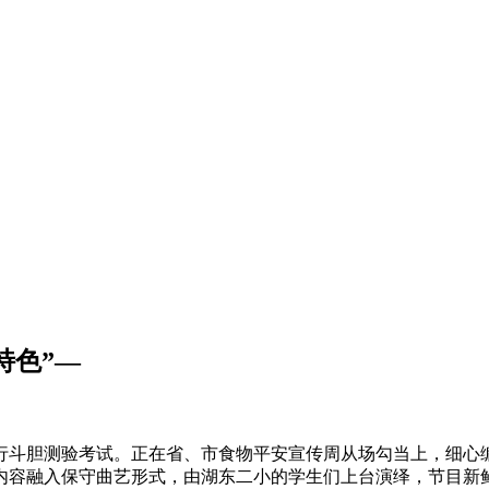
特色”—
斗胆测验考试。正在省、市食物平安宣传周从场勾当上，细心编
内容融入保守曲艺形式，由湖东二小的学生们上台演绎，节目新