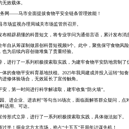
的无效载体。
义务网——马市全面提拔食物平安全链条管理效能！
县市场监视办理局城关市场监管所召开。
精辟易懂的科普短文，将专业学问为通俗言语，累计发布消息
自从筹谋制做原创科普短视频9个。此中，聚焦保守食物风险
，也为后续内容创做堆集了贵重经验。
异，进行了一系列积极摸索取实践，为建牢食物平安防地营制了
的食物平安科育基地扶植。2025年我局建成并投入运转“知食
的进修体验场合，无效延长了宣传触角。
，第一时间进行科学解读取，建牢收集“防火墙”。
、进企业、进农村”等勾当16场次，面临面解答群众疑问，点
物料适用、可达。
宣传形式立异，进行了一系列积极摸索取实践，具体做法如下。
过半！掘金北方大市场，抢占“十五五”开局年计谋先机！