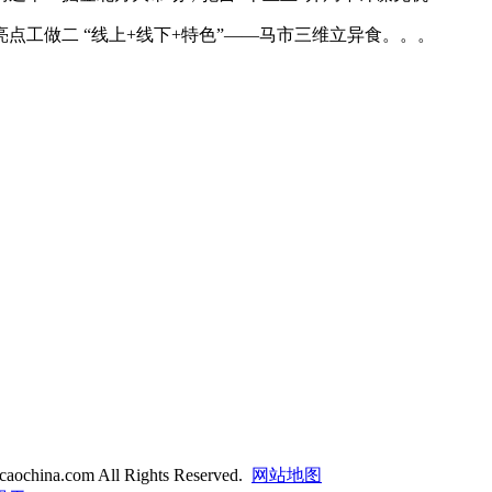
点工做二 “线上+线下+特色”——马市三维立异食。。。
caochina.com All Rights Reserved.
网站地图