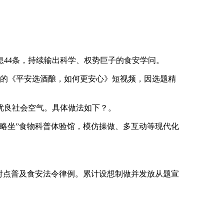
44条，持续输出科学、权势巨子的食安学问。
的《平安选酒酿，如何更安心》短视频，因选题精
优良社会空气。具体做法如下？。
略坐”食物科普体验馆，模仿操做、多互动等现代化
对点普及食安法令律例。累计设想制做并发放从题宣