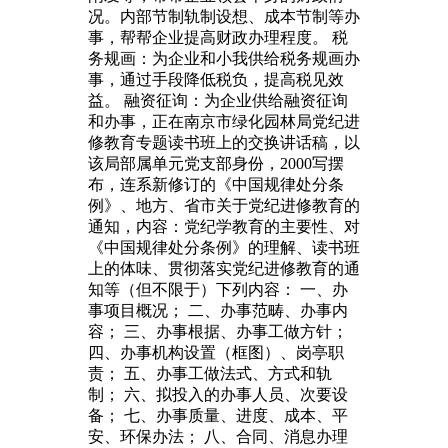
况。内部节制轨制设想、成本节制等办
事，帮帮企业提高财政办理程度。 税
务规画：为企业和小我供给税务规画办
事，通过手段降低税负，提高税见效
益。 融资征询：为企业供给融资征询
和办事，正在南京市绿化园林局党纪进
修教育专题读书班上的交换讲话稿，以
该局部属单元党支部身份，2000写摆
布，连系新修订的《中国规律处分条
例》、地方、省市关于党纪进修教育的
通知，内容：党纪学教育的主要性、对
《中国规律处分条例》的理解、读书班
上的体味、贯彻落实党纪进修教育的通
知等（但不限于）下列内容： 一、办
事项目概况； 二、办事范畴、办事内
容； 三、办事根据、办事工做方针；
四、办事机构设置（框图）、岗亭职
责； 五、办事工做法式、方式和轨
制； 六、拟投入的办事人员、次要设
备； 七、办事质量、进度、成本、平
安、环保办法； 八、合同、消息办理