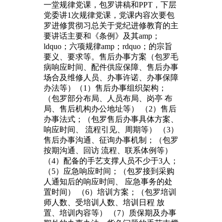
一堂规律党课，包罗讲稿和PPT，下层
党委讲1次规律党课，党课内容次要包
罗进修贯彻习总关于党纪进修教育的主
要讲话主要和《条例》及其amp；
ldquo；六项规律amp；rdquo；的宗旨
要义、要求等。售后办事方案（包罗毛
病响应时间、配件供应保障、售后办事
场合及维修人员、办事许诺、办事保障
办法等）（1）售后办事组织架构；
（包罗部分布局、人员布局、岗亭 布
局、售后机构办公地址等） （2）售后
办事法式；（包罗售后办事具体方案、
响应时间、 流程引见、周期等） （3）
售后办事沟通、征询办事机制；（包罗
按期沟通、回访 流程、联系体例等）
（4）配备的手艺支撑人员不少于3人；
（5）应急响应时间；（包罗接到采购
人通知后的响应时间、 应急事务的处
置时间） （6）培训方案；（包罗培训
师人数、受培训人数、培训日程 放
置、培训内容等） （7）质保期及办事