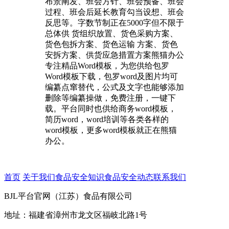
布景阐发、班会方针、班会预备、班会
过程、班会后延长教育勾当设想、班会
反思等。字数节制正在5000字但不限于
总体供 货组织放置、货色采购方案、
货色包拆方案、货色运输 方案、货色
安拆方案、供货应急措置方案熊猫办公
专注精品Word模板，为您供给包罗
Word模板下载，包罗word及图片均可
编纂点窜替代，公式及文字也能够添加
删除等编纂操做，免费注册，一键下
载。平台同时也供给商务word模板，
简历word，word培训等各类各样的
word模板，更多word模板就正在熊猫
办公。
首页
关于我们
食品安全知识
食品安全动态
联系我们
BJL平台官网（江苏）食品有限公司
地址：福建省漳州市龙文区福岐北路1号