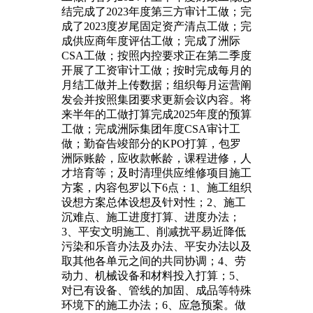
结完成了2023年度第三方审计工做；完
成了2023度岁尾固定资产清点工做；完
成供应商年度评估工做；完成了洲际
CSA工做；按照内控要求正在第二季度
开展了工资审计工做；按时完成每月的
月结工做并上传数据；组织每月运营阐
发会并按照集团要求更新会议内容。将
来半年的工做打算完成2025年度的预算
工做；完成洲际集团年度CSA审计工
做；勤奋告竣部分的KPO打算，包罗
洲际账龄，应收款帐龄，课程进修，人
才培育等；及时清理供应维修项目施工
方案，内容包罗以下6点：1、施工组织
设想方案总体设想及针对性；2、施工
沉难点、施工进度打算、进度办法；
3、平安文明施工、削减扰平易近降低
污染和乐音办法及办法、平安办法以及
取其他各单元之间的共同协调；4、劳
动力、机械设备和材料投入打算；5、
对已有设备、管线的加固、成品等特殊
环境下的施工办法；6、应急预案。做