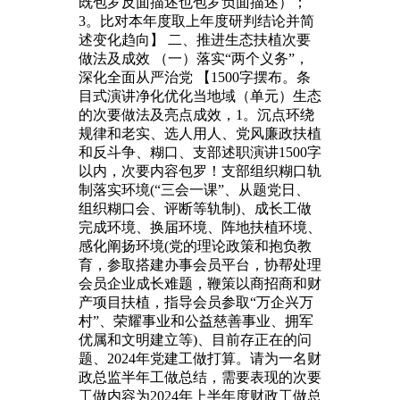
既包罗反面描述也包罗负面描述）；
3。比对本年度取上年度研判结论并简
述变化趋向】 二、推进生态扶植次要
做法及成效 （一）落实“两个义务”，
深化全面从严治党 【1500字摆布。条
目式演讲净化优化当地域（单元）生态
的次要做法及亮点成效，1。沉点环绕
规律和老实、选人用人、党风廉政扶植
和反斗争、糊口、支部述职演讲1500字
以内，次要内容包罗！支部组织糊口轨
制落实环境(“三会一课”、从题党日、
组织糊口会、评断等轨制)、成长工做
完成环境、换届环境、阵地扶植环境、
感化阐扬环境(党的理论政策和抱负教
育，参取搭建办事会员平台，协帮处理
会员企业成长难题，鞭策以商招商和财
产项目扶植，指导会员参取“万企兴万
村”、荣耀事业和公益慈善事业、拥军
优属和文明建立等)、目前存正在的问
题、2024年党建工做打算。请为一名财
政总监半年工做总结，需要表现的次要
工做内容为2024年上半年度财政工做总