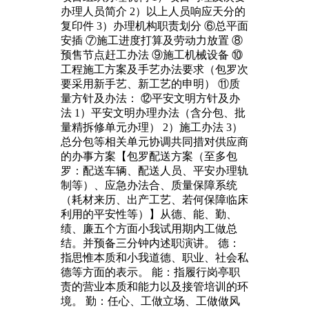
办理人员简介 2）以上人员响应天分的
复印件 3）办理机构职责划分 ⑥总平面
安插 ⑦施工进度打算及劳动力放置 ⑧
预售节点赶工办法 ⑨施工机械设备 ⑩
工程施工方案及手艺办法要求（包罗次
要采用新手艺、新工艺的申明） ⑪质
量方针及办法： ⑫平安文明方针及办
法 1）平安文明办理办法（含分包、批
量精拆修单元办理） 2）施工办法 3）
总分包等相关单元协调共同措对供应商
的办事方案【包罗配送方案（至多包
罗：配送车辆、配送人员、平安办理轨
制等）、应急办法合、质量保障系统
（耗材来历、出产工艺、若何保障临床
利用的平安性等）】从德、能、勤、
绩、廉五个方面小我试用期内工做总
结。并预备三分钟内述职演讲。 德：
指思惟本质和小我道德、职业、社会私
德等方面的表示。 能：指履行岗亭职
责的营业本质和能力以及接管培训的环
境。 勤：任心、工做立场、工做做风