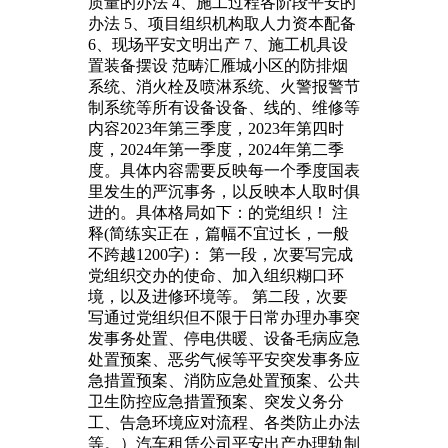
质量的办法 4、施工过程各阶段平安的
办法 5、项目组织机构取人力资本配备
6、现场平安文明出产 7、施工机具设
置装备摆设 范畴汇雁城小区的防排烟
系统、消火栓及喷淋系统、火警报警节
制系统等所有设备设备、线的、维修等
内容2023年第三季度，2023年第四时
度，2024年第一季度，2024年第二季
度。具体内容需要反映每一个季度国表
里发生的严沉事务，以反映本人取时俱
进的。具体格局如下：的党组织！ 注
释(简练实正在，篇幅不宜过长，一般
不跨越1200字)： 第一段，次要写完成
党组织交办的使命、加入组织糊口环
境，以及进修环境等。 第二段，次要
写通过党组织但不限于日常办理办事突
发事务处置、停电供暖、设备毛病应急
处置预案、恶劣气候等平安突发事务应
急措置预案、消防应急处置预案、公共
卫生防控应急措置预案、突发义务分
工、告急环境应对流程、各类防止办法
等。）汽车租赁公司平安出产办理轨制