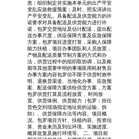
患；组织制定并实施本单元的出产平安
变乱应急救援预案；及时、照实演讲出
产平安变乱。具备配送及供货能力的许
诺要求对具备配送及供货能力进行许
诺，包罗交货地址及估计配送，提出配
送办事尺度，供应保障方案及应急保障
方案，包罗项目进度打算，采购人保障
能力扶植，项目办事团队和人员放置，
产物及配送质量节制方案的方式和办
法，供货过程中的组织取协调，以及账
期等其他需要申明的事项医用耗材售后
办事方案内容包罗但不限于供货时效申
明、退换货渠道、当地化办事、应急预
案、配送保障方案供给供货方案，方案
包罗供货打算及流程放置 、时间放
置、供货体例、供货能力（包罗：担任
货色交到现场指定地址前的运输、拆
卸）、供货保障办法等内容。项目概
况。包罗项目方针、扶植内容、投资估
算、资金来历及到位环境、实施进度、
概算批复及施行环境等。 二、项目前