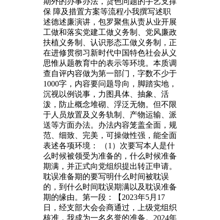
期外的办事办法，货色问题的手艺支撑
保 障及措置方案等流程小我撰写述职
述德述廉演讲，包罗聚焦从责从业开展
工做和落实党建工做义务制、党风廉政
扶植义务制、认识形态工做义务制，正
在进修贯彻习新时代中国特色社会从义
思惟从题教育中的表示等环境。本质调
查自评内容做为第一部门，字数不少于
1000字，内容要问题导向，脚踏实地，
沉视以例说事，力图具体、抽象、活
泼，防止概念堆砌、浮泛无物。但不限
于人员放置及义务轨制、产物运输、派
送等方面办法。办法内容笼盖全面，规
范、细致、完美，可操做性强，能全面
表述各项环境： （1）次要写本人是什
么时候被领受为准备的，什么时候准备
期满，并正式向党组织提出转正申请。
耽误准备期的要写明什么时间被耽误
的，到什么时间耽误期满以及耽误准备
期的缘由。第一段：【2023年5月17
日，经支部大会会商通过，上级党组织
核准，我成为一名名誉的准备。2024年