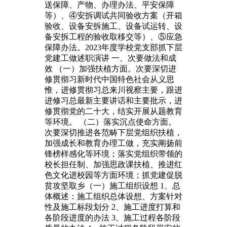
送保障、产物、办理办法、平安保障
等）、④安拆调试共同验收方案（开箱
验收、设备安拆施工、设备试运转、设
备安拆工程的验收取移交等）、⑤应急
保障办法。2023年度学校党支部抓下层
党建工做述职演讲 一、次要做法和成
效 （一）加强扶植方面。次要深切进
修贯彻习新时代中国特色社会从义思
惟，进修贯彻习总来川视察主要，跟进
进修习总最新主要讲话和主要批示，进
修贯彻党的二十大，结实开展从题教育
等环境。 （二）落实沉点使命方面。
次要深切推进各范畴下层党组织扶植，
加强成长和教育办理工做，充实阐扬前
锋榜样感化等环境；落实党组织带领的
校长担任制、加强思政课扶植、推进红
色文化进校园等方面环境；抓党建促脱
贫攻坚取乡（一）施工组织设想 1、总
体概述：施工组织总体设想、方案针对
性及施工标段划分 2、施工进度打算和
各阶段进度的办法 3、施工过程各阶段