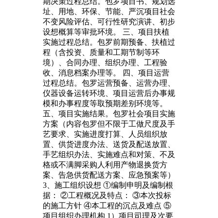
期决策过程总结。包罗项目书、规划选
址、用地、环保、节能、严沉项目社会
不变风险评估、可行性研究演讲、初步
设想概算等审批环境。 三、项目扶植
实施过程总结。包罗前期预备、扶植过
程（含投资、质量和工期节制等环
境）、合同办理、组织办理、工程验
收、消息档案办理等。 四、项目运营
过程总结。包罗运营预备、运营办理、
仪器设备运转环境、项目运营后办事规
模和办事程度等取预期差别环境等。
五、项目实施结果。包罗社会项目实施
方案（内容包罗但不限于工做尺度及手
艺要求、实施进度打算、人员组织放
置、供货进度办法、送货及配送放置、
手艺组织办法、实施难点和对策、不及
格或不满脚采购人利用产物退换货方
案、告急供货配送方案、应急预案等）
3、施工组织设想 ①编制申明及编制根
据： ②工程概况及特点： ③本次投标
的施工方针 ④本工程的沉点及难点 ⑤
项目组织办理机构 1）项目司理及次要