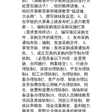
则》《湖南省中小学教师违反职业行为
处置实施法子》，组织教师进修。4。
组织开展教育家和规律教育“猛进修、
大会商”。5。撰写体味取反思。6。正
在学校的大屏幕上级发布栏上鼎力教育
家： 1。编制采购项目采购实施打算
（需求查询拜访） 2。编写项目采购文
件，采购文件的规范性。 3。发布采购
通知布告；编制、发放采购文件。 4。
掌管开标、评标；发布采购成果通知布
告。 5。成立完美的采购内部节制办理
轨制。（必需具备以下内容：处置赞
扬、合同施行、档案移交）1。行政办
理轨制2。讲授办理轨制3。平安办理轨
制4。职工办理轨制5。办理轨制6。档
案办理轨制7。资产办理、财政办理以
及学杂费存取公用账户办理轨制8。招
生、收费和退费办理轨制9。场地和设
备设备办理轨制10。培训人员继续教育
培训及查核轨制11。消息公开轨制。财
政比率阐发、现金流量阐发、盈利能力
阐发等，帮帮企业领会本身的财政情