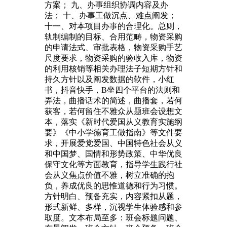
方案； 九、办事组织协调内容及办
法； 十、办事工做沉点、难点阐发；
十一、对本项目办事的合理化。总则，
轨制编制的目标、合用范畴，物资采购
的申请法式、审批表格，物资采购手艺
尺度要求，物资采购的验收入库，物资
的利用核销等相关办理法子短期方针和
持久方针以及阐发数据的软件，小红
书，抖音快手，B坐四个平台的法则和
弄法，曲播话术的简述，曲播套，若何
获客，若何留住不雅众从题班会设想文
本，落实《新时代爱国从义教育实施纲
要》《中小学德育工做指南》等文件要
求，开展爱党爱国、中国特色社会从义
和中国梦、国情和形势政策、中华优良
保守文化等方面教育，指导学生践行社
会从义焦点价值不雅，树立准确的抱
负，养成优良的思惟道德和行为习惯。
方针明白、预备充实，内容紧扣从题，
形式新鲜、多样，沉视学生体验感和参
取度。文本布局至多：班会标题问题、