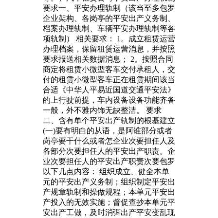
要求一、平安办理轨制（该当至多包罗
企业架构、各岗亭的平安出产义务制、
档案办理轨制、车辆平安办理轨制等各
项轨制） 相关要求： 1。成立租赁运营
办理档案，保留租赁运营消息，并按照
要求报送相关数据消息； 2。按照合同
商定将租赁小微型客车交付承租人，交
付的租赁小微型客车正在租赁期间该当
合适《中华人平易近国道交通平安法》
的上行驶前提，车内设备设备功能齐备
一般，外不雅内饰无缺整洁。 要求
二、含有单个平安出产轨制的根基建立
(一)要有明白的从语，是阿谁部分或者
岗亭要干什么或者怎企业次要担任人及
各部分次要担任人的平安出产职责。企
业次要担任人的平安出产职责次要包罗
以下几点内容： 组织成立、健全本单
元的平安出产义务制；组织制定平安出
产规章轨制和操做规程；本单元平安出
产投入的无效实施；督促查抄本单元平
安出产工做，及时消弭出产平安变乱现