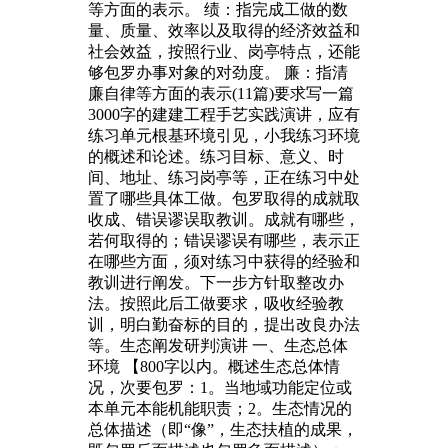
等方面的表示。 绩：指完成工做的数
量、质量、效率以及取得的经济效益和
社会效益，按照行业、岗亭特点，还能
够包罗办事对象的对劲度。 廉：指清
廉自律等方面的表示(11篇)要求写一篇
3000字的建建工程手艺实践演讲，应有
练习单元根基环境引见，小我练习环境
的概述和论述。练习目标、意义、时
间、地址、练习岗亭等，正在练习中处
置了哪些具体工做。包罗取得的成就取
收成、错误谬误取教训。成就有哪些，
若何取得的；错误谬误有哪些，表示正
在哪些方面，须对练习中获得的经验和
教训进行阐发。下一步方针取整改办
法。按照此后工做要求，吸收经验教
训，明白勤奋标的目的，提出改良办法
等。生态阐发研判演讲 一、生态总体
环境 【800字以内。概述生态总体情
况，次要包罗：1。当地域功能定位或
本单元本能机能职责；2。生态情况的
总体描述（即“像”，生态扶植的成果，