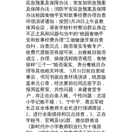
应急预案及保障办法；突发加班急预案
及保障办法；消防平安应急预案及保障
办法校园食物平安和炊事经费办理自查
环境演讲通知：按照5月28日上午县教
体局会议，请各学校针对整治群众身边
不正之风和问题勾当中的“校园食物平
安和炊事经费办理”工做敏捷开展自查
自纠，自查沉点：能否落实专账专户，
收费尺度能否有据可依，台账账目能否
成立，办理、操做流程能否规范，食物
留样“三个一”能否落实、养分餐账目办
理等其他相关环境。 5月31日前自查竣
事后，书写书面自查环境演讲，纸质版
盖单元公章，经次要担任同志签字后，
报局监察室。共性问题：未建食堂专
户，存正在白条入账。个性问题：北堤
小学记账不规：1。宁中平、唐志军校
长正在全体教师大会长进行强调摆设，
2。进行全面摸排和沉点排查，3。正在
学校号、官网及QQ群、微信群推送
《新时代中小学教师职业行为十项原