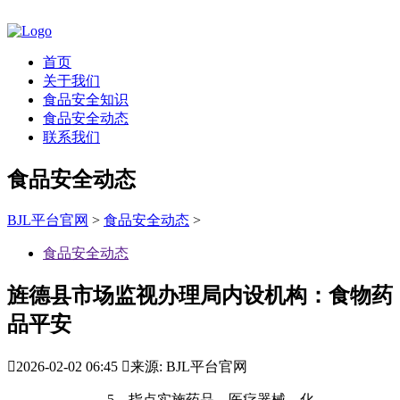
首页
关于我们
食品安全知识
食品安全动态
联系我们
食品安全动态
BJL平台官网
>
食品安全动态
>
食品安全动态
旌德县市场监视办理局内设机构：食物药
品平安

2026-02-02 06:45

来源: BJL平台官网
5。指点实施药品、医疗器械、化