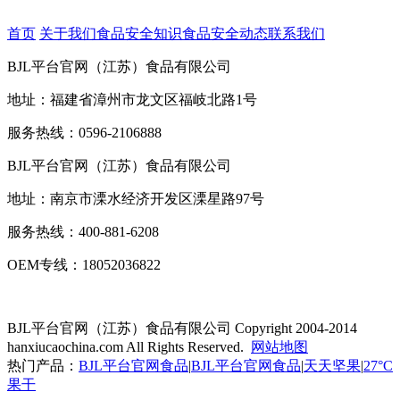
首页
关于我们
食品安全知识
食品安全动态
联系我们
BJL平台官网（江苏）食品有限公司
地址：福建省漳州市龙文区福岐北路1号
服务热线：0596-2106888
BJL平台官网（江苏）食品有限公司
地址：南京市溧水经济开发区溧星路97号
服务热线：400-881-6208
OEM专线：18052036822
BJL平台官网（江苏）食品有限公司
Copyright 2004-2014
hanxiucaochina.com All Rights Reserved.
网站地图
热门产品：
BJL平台官网食品
|
BJL平台官网食品
|
天天坚果
|
27°C
果干