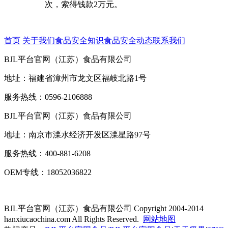
次，索得钱款2万元。
首页
关于我们
食品安全知识
食品安全动态
联系我们
BJL平台官网（江苏）食品有限公司
地址：福建省漳州市龙文区福岐北路1号
服务热线：0596-2106888
BJL平台官网（江苏）食品有限公司
地址：南京市溧水经济开发区溧星路97号
服务热线：400-881-6208
OEM专线：18052036822
BJL平台官网（江苏）食品有限公司
Copyright 2004-2014
hanxiucaochina.com All Rights Reserved.
网站地图