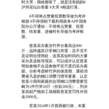
时大哭：我啥都有了，就是没有妈妈#
泸州花坛白骨案 #大哭 #精选打算。
#不得将点赞量投票数等做为考评
根据 #不得强制下载利用政务APP 国务
院办公厅通知：不得将点赞量、投票
数、转发量、进修时长等做为考评根
据。
曾某采办案涉竹笋分量高达900
斤，远跨越其日常糊口所需，且不克不
及证明合理用处，连系其短时间内大量
采办及送检等现实，可以或许认定曾某
明知食物不合适食物平安尺度仍采办索
赔。分析考虑鲜竹笋的保质期、通俗消
费者凡是的糊口消费习惯等要素，认定
曾某小我和家庭的合理糊口消费需要范
畴为1件竹笋20斤（价款200元），判决
某农副产物加工场领取曾某赏罚性补偿
金2000元。
苏某2024年1月曾因被行政，本案