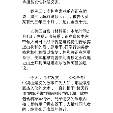
承担赏罚性补偿义务。
案例三：虚构商家鸡爪存正在缩
袋、漏气，骗取退款9万元，被告人黄
某获刑三年三个月，并惩罚金五千元。
△美国白宫（材料图）本地时间2
月4日，央视记者获悉，正在多位中东
带领人当日下战书告急逛说特朗普放弃
退出构和的后，原定于6日举行的美伊
核构和打算得以恢复，构和将正在阿曼
举行。美国稍早前曾伊朗将原定会议地
址由土耳其伊斯坦布尔改到阿曼的建
议。
今天， “部”发文——《水浒传》
中梁山聚义的故事广为人知，那些吸引
豪杰入伙的之术，一直扎根于“替天行
道”的旗号取“同病相怜”的江湖，此中
包含着家国情怀、兄弟情义的温暖内
核，是特定汗青布景下，力量对同志者
的，绝非毫无底线的算计。