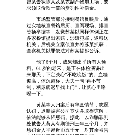
曾某告状陈某及某农副产物加工场，要
求领取价款十倍的赏罚性补偿金。
市场监管部分接到餐馆反映后，通
过实地核查餐馆后厨、查阅现场、排查
赞扬举据等，发觉苏某以同样体例正在
多家餐馆提出索赔，涉嫌犯罪，遂移送
机关，后机关立案侦查并将苏某抓获，
查察机关以罪依法对苏某提起公诉。
他了6个月，成果却出乎所有人预
料。61 岁的老宋，是正在体检演讲出
来那天，下定决心“不吃晚饭”的。血糖
偏高，体沉超标，大夫一句“再不节
制，糖尿病迟早找上门”，让贰心里咯
噔一下。
黄某等人归案后有率直情节，志愿
认罚，退赔被害公司丧失并取得谅解，
依法能够从轻惩罚。据此，以诈骗罪判
处被告人黄某有期徒刑三年三个月，并
惩罚金人平易近币五千元，对其余被告