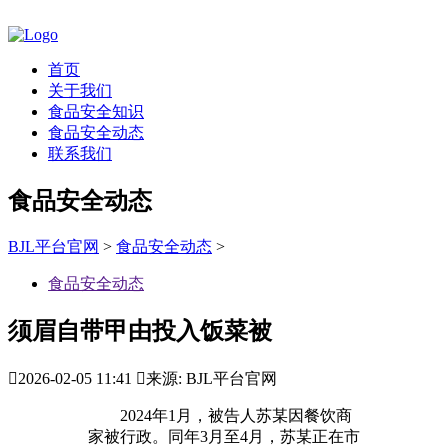
首页
关于我们
食品安全知识
食品安全动态
联系我们
食品安全动态
BJL平台官网
>
食品安全动态
>
食品安全动态
须眉自带甲由投入饭菜被

2026-02-05 11:41

来源: BJL平台官网
2024年1月，被告人苏某因餐饮商
家被行政。同年3月至4月，苏某正在市