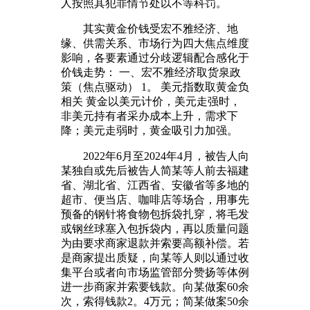
人按照其犯罪情节处以不等科罚。
其实黄金价钱受宏不雅经济、地
缘、供需关系、市场行为四大焦点维度
影响，各要素通过分歧逻辑配合感化于
价钱走势： 一、宏不雅经济取货泉政
策（焦点驱动） 1。 美元指数取黄金负
相关 黄金以美元计价，美元走强时，
非美元持有者采办成本上升，需求下
降；美元走弱时，黄金吸引力加强。
2022年6月至2024年4月，被告人向
某独自或先后被告人简某等人前去福建
省、湖北省、江西省、安徽省等多地的
超市、便当店、咖啡店等场合，用事先
预备的钢针将食物包拆袋扎穿，将毛发
或钢丝球塞入包拆袋内，再以质量问题
为由要求商家退款并索要高额补偿。若
是商家提出质疑，向某等人则以通过收
集平台或者向市场监管部分赞扬等体例
进一步商家并索要钱款。向某做案60余
次，索得钱款2。4万元；简某做案50余