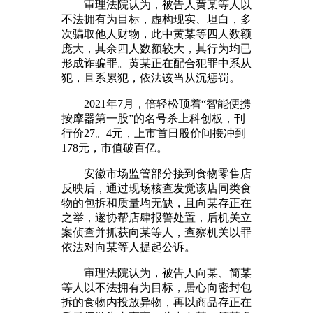
审理法院认为，被告人黄某等人以
不法拥有为目标，虚构现实、坦白，多
次骗取他人财物，此中黄某等四人数额
庞大，其余四人数额较大，其行为均已
形成诈骗罪。黄某正在配合犯罪中系从
犯，且系累犯，依法该当从沉惩罚。
2021年7月，倍轻松顶着“智能便携
按摩器第一股”的名号杀上科创板，刊
行价27。4元，上市首日股价间接冲到
178元，市值破百亿。
安徽市场监管部分接到食物零售店
反映后，通过现场核查发觉该店同类食
物的包拆和质量均无缺，且向某存正在
之举，遂协帮店肆报警处置，后机关立
案侦查并抓获向某等人，查察机关以罪
依法对向某等人提起公诉。
审理法院认为，被告人向某、简某
等人以不法拥有为目标，居心向密封包
拆的食物内投放异物，再以商品存正在