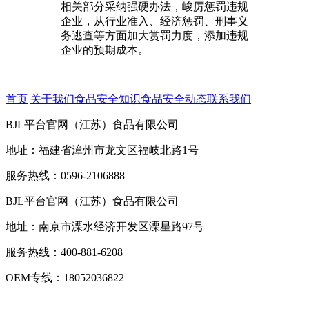
相关部分采纳强硬办法，峻厉惩罚违规
企业，从行业准入、经济惩罚、刑事义
务逃查等方面加大赏罚力度，添加违规
企业的预期成本。
首页
关于我们
食品安全知识
食品安全动态
联系我们
BJL平台官网（江苏）食品有限公司
地址：福建省漳州市龙文区福岐北路1号
服务热线：0596-2106888
BJL平台官网（江苏）食品有限公司
地址：南京市溧水经济开发区溧星路97号
服务热线：400-881-6208
OEM专线：18052036822