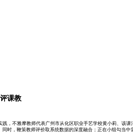
听评课教
ife》一课的讲授实践，不雅摩教师代表广州市从化区职业手艺学校黄小
。同时，鞭策教师评价取系统数据的深度融合；正在小组勾当中