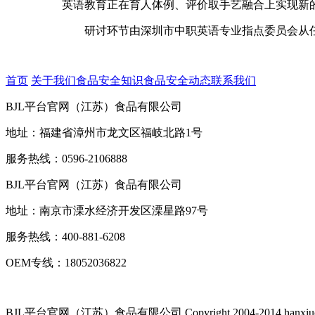
英语教育正在育人体例、评价取手艺融合上实现新
研讨环节由深圳市中职英语专业指点委员会从任
首页
关于我们
食品安全知识
食品安全动态
联系我们
BJL平台官网（江苏）食品有限公司
地址：福建省漳州市龙文区福岐北路1号
服务热线：0596-2106888
BJL平台官网（江苏）食品有限公司
地址：南京市溧水经济开发区溧星路97号
服务热线：400-881-6208
OEM专线：18052036822
BJL平台官网（江苏）食品有限公司
Copyright 2004-2014 hanxiu