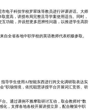
、东莞市电子科技学校罗翠珠等教员进行评课讲话。大师
生参取度高，讲授布局完整且导学案使用适当。同时，
交互功能，并设想更多思辨性问题，以推进学生高阶
了来自全省各地中职学校的英语教师代表积极参取。
从线，指导学生使用AI智能东西进行跨文化调研取表达实
将来工场峰会”职场情境，依托聪慧讲授平台开展词汇竞答、听
台。通过课例不雅摩取研讨互动，取会教师对“数
领感化，支撑各地各校开展讲授立异，配合鞭策中职