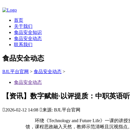
首页
关于我们
食品安全知识
食品安全动态
联系我们
食品安全动态
BJL平台官网
>
食品安全动态
>
食品安全动态
【资讯】数字赋能·以评提质：中职英语

2026-02-12 14:08

来源: BJL平台官网
环绕《Technology and Future L
馈，课程思政融入天然，教师示范清晰且沉视指点