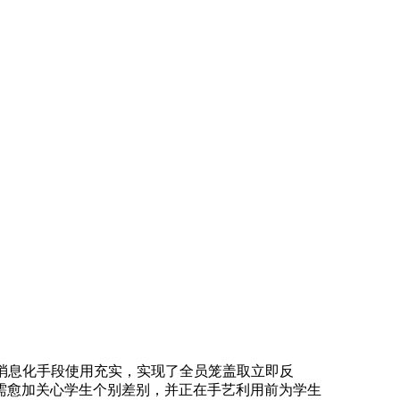
莉、该课消息化手段使用充实，实现了全员笼盖取立即反
需愈加关心学生个别差别，并正在手艺利用前为学生