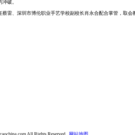
的冲破。
蔡雷、深圳市博伦职业手艺学校副校长肖永合配合掌管，取会
caochina.com All Rights Reserved.
网站地图