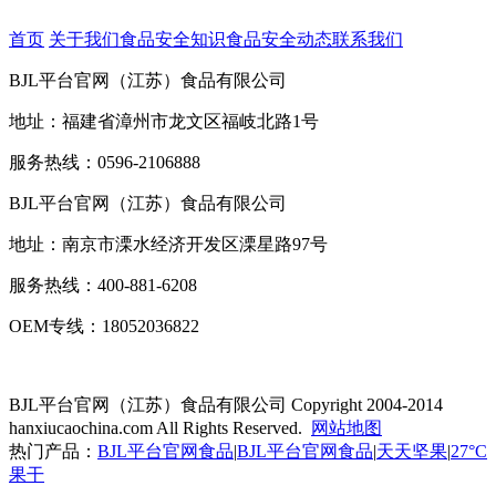
首页
关于我们
食品安全知识
食品安全动态
联系我们
BJL平台官网（江苏）食品有限公司
地址：福建省漳州市龙文区福岐北路1号
服务热线：0596-2106888
BJL平台官网（江苏）食品有限公司
地址：南京市溧水经济开发区溧星路97号
服务热线：400-881-6208
OEM专线：18052036822
BJL平台官网（江苏）食品有限公司
Copyright 2004-2014
hanxiucaochina.com All Rights Reserved.
网站地图
热门产品：
BJL平台官网食品
|
BJL平台官网食品
|
天天坚果
|
27°C
果干