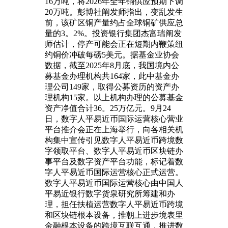
16万吨，将2026年全年铜供应预期下调
20万吨。彭博社阐发师指出，变乱发生
前，该矿区铜产量约占全球铜矿供应总
量的3。2%。投资银行集团杰富瑞阐发
师估计，停产可能会正在短期内鞭策纽
约铜价冲破每磅5美元。据基金业协会
数据，截至2025年8月底，我国境内公
募基金办理机构共164家，此中基金办
理公司149家，取得公募资历的资产办
理机构15家。以上机构办理的公募基金
资产净值合计36。25万亿元。9月24
日，数字人平易近币国际运营核心营业
平台推介会正在上海举行，向各相关机
构集中宣传引见数字人平易近币跨境数
字领取平台、数字人平易近币区块链办
事平台及数字资产平台功能，标记着数
字人平易近币国际运营核心正式运营。
数字人平易近币国际运营核心由中国人
平易近银行数字货泉研究所筹建和办
理，担任扶植运营数字人平易近币跨境
和区块链根本设备，推朝上进步境表里
金融根本设备的跨境互联互通，推进数