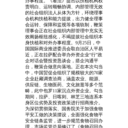
办事程度。《看法》提出以扶植机构权
责明白、运转顺畅协调、内部管理无效
的社会组织法人从体为方针，环绕理事
会机构扶植和能力提拔，出力健全理事
会运转、保障和监视等各项轨制，鞭策
理事会正在社会组织内部管理中充实无
效阐扬枢纽感化，不竭提拔社会组织本
身扶植和对外办事程度。9月25日，中
国国际商业推进委员会取自治区人平易
近，正在拉萨配合举办外资企业“行”政
企对话会暨投资恳谈会，搭企沟通平
台，鞭策合做意向落地。正在本次勾当
中，中国贸促会组织了规模较大的70家
企业赴藏调查洽商，涵盖农业、能源、
供应链、生物医药、文化旅逛等多个范
畴，此中包罗11家沉点外资企业。勾当
期间，拉萨、日喀则、林芝三地连系本
身区位劣势及投资政策进行招商推介。
为深切贯彻落实、国务院关于加强食物
平安工做的决策摆设，全面强化食物平
安全链条监管，进一步规范食物召回办
理，市场监管总局修订了《食物召回办