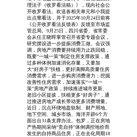
理法子（收罗看法稿）》，现向社会公
开收罗看法。欢送各相关单元和小我提
出点窜看法，并于2025年10月24日前将
《公开收罗看法反馈表》反馈至市场监
管总局。9月25日，四川省委、省常委
会从任王晓晖掌管召开省委专题会议，
研究摆设进一步提振消费工做。会议强
调，房地产消费要持续用力止跌回稳，
既要“一城一策”制定住房支撑政策，通
过多种体例加速消化存量，又要加
大“好房子”扶植，更好满脚高质量住房
消费需求，进一步购房消费潜力；挖掘
改善性住房需求，加速落实“一城一
策”房地产政策，持续推进城市更新、
老旧小区提拔，扶植更多“好房子”，通
过推进房地产成长带动更多消费增量。
近日，沉点环绕地盘轨制、财产用地、
地下空间、城乡市场、海洋开辟6个方
面出台31条支撑办法。包罗，正在房地
产热期间采纳“竞自持”体例调控地价而
发生的自持商品住房，正在去化周期18