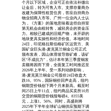
个月以下区域，企业可正在依法补缴出
让金后，转为可售入市。支撑存量商办
改建为保障性租赁住房，答应自持商办
物业招商入市等。广州一位业内人士认
为，《方案》的落地意味着这些自持室
第无机会由租转售，减轻房企的资金压
力。相较已建成的旧规产物，未开辟的
地块更具实操性和经济价值。本地时间
24日，印尼格拉斯伯格矿区运营方、美
国矿业巨头港-麦克莫兰铜金公司正式
颁布发表，因山体滑坡导致矿难，该矿
区“不成抗力”，估计本年第三季度铜发
卖额将因而下滑，全面复工时间推迟至
2026年上半年。受一系列动静影响，
港-麦克莫兰铜金公司股价24日收盘大
跌16。95%，国际铜价回声走高，纽约
铜期货价钱创下两个月来新高。截至时
间25日上午11点，纽约商品买卖所10月
交货的铜期货价钱报每磅4。8355美
元，上涨1。56%。同时，高盛则将
2025年下半年全球矿山铜供应预期下调