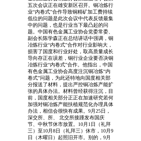
五次会议正在雄安新区召开。铜冶炼行
业“内卷式”合作导致铜精矿加工费持续
低位的问题是此次会议中代表反馈最集
中的问题，也是行业当下最凸起的问
题。中国有色金属工业协会党委常委、
副会长陈学森正在总结讲话中强调，铜
冶炼行业“内卷式”合作对行业影响大，
损害了国度和行业好处，取高质量成长
导向存正在误差，铜行业企业要否决铜
冶炼行业“内卷式”合作。他指出，中国
有色金属工业协会高度注沉铜冶炼“内
卷式”问题，为此还特地向国度相关部
分报送了材料，提出严控铜冶炼产能扩
张的具体办法。材料曾经获得注沉，目
前，国度相关部分正正在加速研究若何
加强对铜冶炼产能扶植规范化办理具体
办法，相信会很快有成果。9月25日，
深交所、所、 北交所接踵发布国庆
节、中秋节休市放置。10月1日（礼拜
三）至10月8日（礼拜三）休市，10月9
日（木曜日）起照旧开市。别的，9月