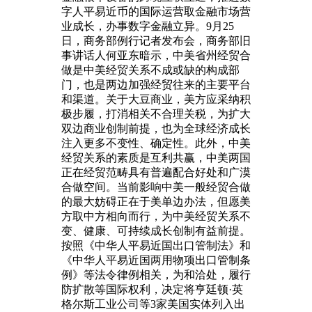
字人平易近币的国际运营取金融市场营
业成长，办事数字金融立异。9月25
日，商务部例行记者发布会，商务部旧
事讲话人何亚东暗示，中美省州经贸合
做是中美经贸关系不成或缺的构成部
门，也是两边加强经贸往来的主要平台
和渠道。关于大豆商业，美方应采纳积
极步履，打消相关不合理关税，为扩大
双边商业创制前提，也为全球经济成长
注入更多不变性、确定性。此外，中美
经贸关系的素质是互利共赢，中美两国
正在经贸范畴具有普遍配合好处和广漠
合做空间。当前影响中美一般经贸合做
的最大妨碍正在于美单边办法，但愿美
方取中方相向而行，为中美经贸关系不
变、健康、可持续成长创制有益前提。
按照《中华人平易近国出口管制法》和
《中华人平易近国两用物项出口管制条
例》等法令律例相关，为和洽处，履行
防扩散等国际权利，决定将亨廷顿·英
格尔斯工业公司等3家美国实体列入出