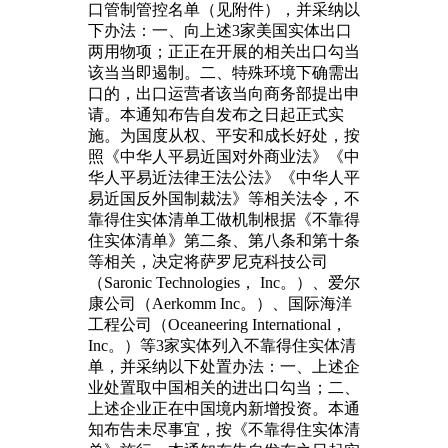
口管制管控名单（见附件），并采纳以
下办法：一、向上述3家美国实体出口
两用物项；正正在开展的相关出口勾当
该当当即遏制。二、特殊环境下确需出
口的，出口运营者该当向商务部提出申
请。本通知布告自发布之日起正式实
施。为国度从权、平安和成长好处，按
照《中华人平易近国对外商业法》《中
华人平易近法律王法公法》《中华人平
易近国反外国制裁法》等相关法令，不
靠得住实体清单工做机制根据《不靠得
住实体清单》第二条、第八条和第十条
等相关，决定将萨罗尼克科技公司
（Saronic Technologies， Inc。）、爱尔
康公司（Aerkomm Inc。）、国际海洋
工程公司（Oceaneering International，
Inc。）等3家实体列入不靠得住实体清
单，并采纳以下处置办法：一、上述企
业处置取中国相关的进出口勾当；二、
上述企业正在中国境内新增投资。本通
知布告未尽事宜，按《不靠得住实体清