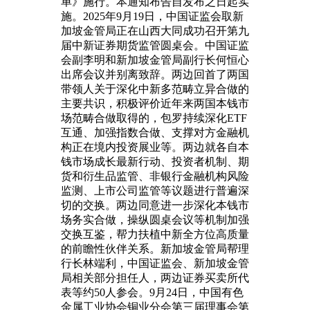
单》施行。本通知布告自发布之日起实
施。2025年9月19日，中国证监会取新
加坡金管局正在山西大同成功召开第九
届中新证券期货监管圆桌会。中国证监
会副李明和新加坡金管局副行长何恒心
出席会议并别离致辞。两边回首了两国
带领人关于深化中新多范畴立异合做的
主要共识，积极评价近年来两国本钱市
场范畴合做取得的，包罗持续深化ETF
互通、加强指数合做、支撑对方金融机
构正在境内投资展业等。两边就各自本
钱市场成长最新行动、投资者机制、期
货和衍生品监管、非银行金融机构风险
监测、上市公司监管等议题进行普遍深
切的交换。两边同意进一步深化本钱市
场务实合做，操纵圆桌会议等机制加强
交换互鉴，帮力扶植中新全方位高质量
的前瞻性伙伴关系。新加坡金管局帮理
行长林端利，中国证监会、新加坡金管
局相关部分担任人，两边证券买卖所代
表等约50人参会。9月24日，中国有色
金属工业协会铜业分会第三届理事会第