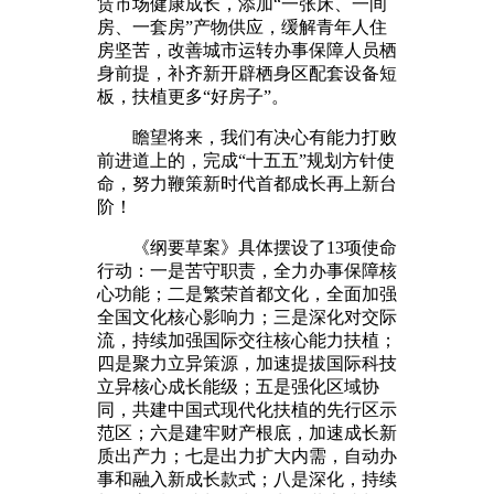
赁市场健康成长，添加“一张床、一间
房、一套房”产物供应，缓解青年人住
房坚苦，改善城市运转办事保障人员栖
身前提，补齐新开辟栖身区配套设备短
板，扶植更多“好房子”。
瞻望将来，我们有决心有能力打败
前进道上的，完成“十五五”规划方针使
命，努力鞭策新时代首都成长再上新台
阶！
《纲要草案》具体摆设了13项使命
行动：一是苦守职责，全力办事保障核
心功能；二是繁荣首都文化，全面加强
全国文化核心影响力；三是深化对交际
流，持续加强国际交往核心能力扶植；
四是聚力立异策源，加速提拔国际科技
立异核心成长能级；五是强化区域协
同，共建中国式现代化扶植的先行区示
范区；六是建牢财产根底，加速成长新
质出产力；七是出力扩大内需，自动办
事和融入新成长款式；八是深化，持续