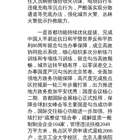
住人员稠密场合动火功课、电动自行车
违规充电等沉点行为，严酷落实双分散
通道等兜底办法，强化城市火警、丛林
火警批示扑救能力。
一是首都功能持续优化提拔。完成
中国人平易近抗日和平暨世界反和平胜
利80周年留念勾当办事保障，成立高效
协同批示系统，细心组织多次分析练习
训练和专项练习训练，留念勾当高效顺
畅，城市运转平稳有序，以零误差交上
办事国度严沉勾当的北京答卷。全面加
强地方政务功能保障，高尺度完成焦点
区控规新一轮三年步履打算，出力推进
地方政务愈加平安优秀；国度会议核心
二期、首都国际会展核心正式投用，保
障全球妇女峰会等主要国是勾当成功举
办，国际交往核心功能进一步加强。持
续打好“疏整促”组合拳，疏解提质一般
制制业企业104家，管理违法扶植2049
万平方米，焦点区平房申请式退租2006
户，北京工业大学校区、北京儿童病院