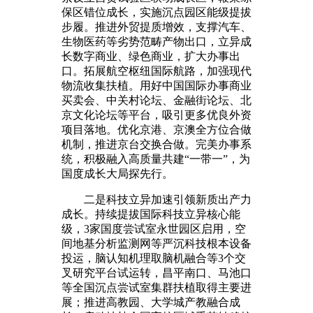
保区错位成长，实施沉点园区能级提拔
步履。推进外贸提质增效，支撑汽车、
生物医药等劣势范畴产物出口，立异成
长数字商业、绿色商业，扩大办事出
口。拓展航空枢纽国际航路，加强现代
物流收集扶植。用好中国国际办事商业
买卖会、中关村论坛、金融街论坛、北
京文化论坛等平台，吸引更多优良外资
项目落地。优化京港、京澳全方位合做
机制，推进京台交换合做。完美办事系
统，积极融入高质量共建“一带一”，为
国度成长大局探先行。
二是科技立异加速引领新质出产力
成长。持续提拔国际科技立异核心能
级，3家国度尝试室永世园区启用，空
间地基分析监测网等严沉科技根本设备
投运，脑认知机理取脑机融合等3个交
叉研究平台试运转，昌平南口、马池口
等全国沉点尝试室集群扶植取得主要进
展；推进高教园、大学城产教融合成