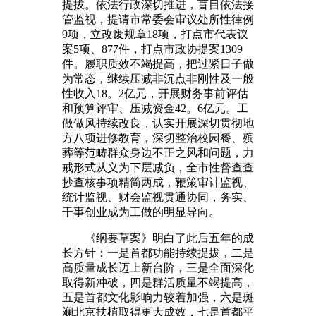
提拔。依法行政深切推进，盲目依法接
管监视，提请市常委会审议处所性律例
9项，立改废规章18项，打点市代表议
案5项、877件，打点市政协提案1309
件。履职质效不竭提高，把过紧日子做
为常态，继续压减非沉点非刚性及一般
性收入18。2亿元，开展财务事前评估
和预算评审、压减资金42。6亿元。工
做做风持续改良，认实开展深切贯彻地
方八项进修教育，深切整治校园餐、殡
葬等范畴群众身边不正之风和问题，力
戒形式从义为下层减负，全市性督查查
抄查核事项精简两成，鞭策审计监视、
统计监视、财会监视贯通协同，务实、
干事创业成为工做的明显导向。
《纲要草案》明白了此后五年的成
长方针：一是首都功能持续提拔，二是
高质量成长迈上新台阶，三是全面深化
取得新冲破，四是群活质量不竭提高，
五是首都文化影响力较着加强，六是斑
斓北京扶植取得更大成效，七是首都平