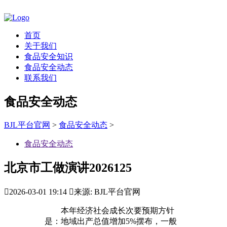
首页
关于我们
食品安全知识
食品安全动态
联系我们
食品安全动态
BJL平台官网
>
食品安全动态
>
食品安全动态
北京市工做演讲2026125

2026-03-01 19:14

来源: BJL平台官网
本年经济社会成长次要预期方针
是：地域出产总值增加5%摆布，一般