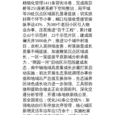
精细化管理1411条背街冷巷，完成燕莎
桥等251座桥系桥下空间整治，宛平城
等20处沉点区域面孔显著提拔；切实抓
好两个环节小事，糊口垃圾收受接管操
纵率达43%，为380个老旧小区引入物
业办事。压茬推进“百千工程”，累计建
立42个示范村、22个示范片区，建成斑
斓天井5000余户，推进32个城中村项
目，农村人居持续改善，村落旅逛成长
质量不竭提拔。加速鞭策沉点区域成
长，一区一策提拔平原新城分析承载
力，“两园一河”启动区示范段建成表
态，南中轴地域高质量成长步履打算启
动实施；初次开展生态系统调理办事价
值和地域出产总值互换弥补，生态涵养
区绿色成长动力进一步加强。工具部协
做和援助合做走正在全国前列。深化交
通分析管理，开通3条地铁新线公里、
居全国首位；优化242条公交线%；加
强电动自行车停放次序管理，核心城区
新增灵活车泊车位5万余个；实施杜家