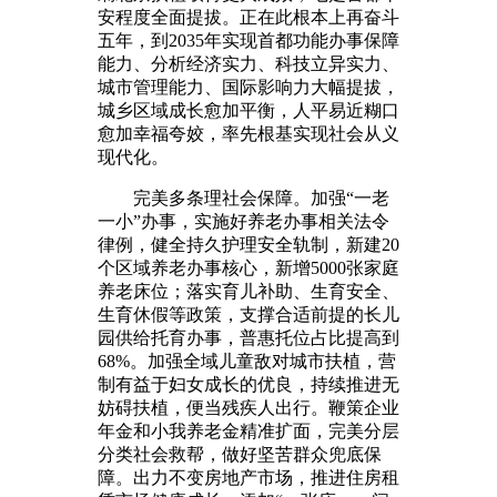
安程度全面提拔。正在此根本上再奋斗
五年，到2035年实现首都功能办事保障
能力、分析经济实力、科技立异实力、
城市管理能力、国际影响力大幅提拔，
城乡区域成长愈加平衡，人平易近糊口
愈加幸福夸姣，率先根基实现社会从义
现代化。
完美多条理社会保障。加强“一老
一小”办事，实施好养老办事相关法令
律例，健全持久护理安全轨制，新建20
个区域养老办事核心，新增5000张家庭
养老床位；落实育儿补助、生育安全、
生育休假等政策，支撑合适前提的长儿
园供给托育办事，普惠托位占比提高到
68%。加强全域儿童敌对城市扶植，营
制有益于妇女成长的优良，持续推进无
妨碍扶植，便当残疾人出行。鞭策企业
年金和小我养老金精准扩面，完美分层
分类社会救帮，做好坚苦群众兜底保
障。出力不变房地产市场，推进住房租