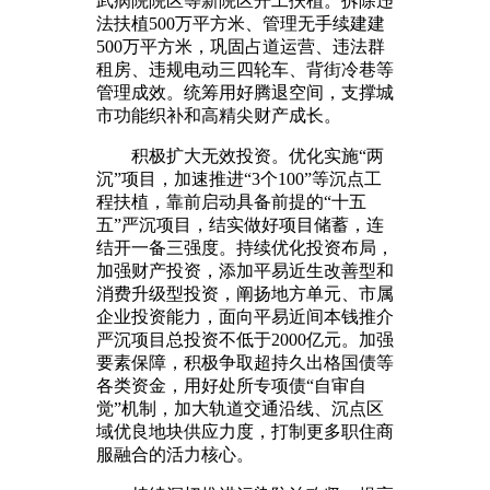
武病院院区等新院区开工扶植。拆除违
法扶植500万平方米、管理无手续建建
500万平方米，巩固占道运营、违法群
租房、违规电动三四轮车、背街冷巷等
管理成效。统筹用好腾退空间，支撑城
市功能织补和高精尖财产成长。
积极扩大无效投资。优化实施“两
沉”项目，加速推进“3个100”等沉点工
程扶植，靠前启动具备前提的“十五
五”严沉项目，结实做好项目储蓄，连
结开一备三强度。持续优化投资布局，
加强财产投资，添加平易近生改善型和
消费升级型投资，阐扬地方单元、市属
企业投资能力，面向平易近间本钱推介
严沉项目总投资不低于2000亿元。加强
要素保障，积极争取超持久出格国债等
各类资金，用好处所专项债“自审自
觉”机制，加大轨道交通沿线、沉点区
域优良地块供应力度，打制更多职住商
服融合的活力核心。