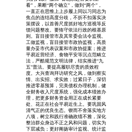
看”，果断“两个确立”，做到“两个”，
一直正在思惟上上步履上同以习同志为
焦点的连结高度分歧，不折不扣落实决
策摆设，以首善尺度抓好地方巡视等反
馈问题整改。要恪守依法行政的根基原
则。盲目接管市及其常委会法令监视、
工做监视，盲目接管市政协监视，高质
量办妥市代表议案和市政协提案；推进
平易近营经济、食物平安等沉点范畴立
法，严酷规范文明法律，结实推进“九
五”普法。要提高履职尽责的质效程
度。大兴查询拜访研究之风，做到察实
情、出实招、求实效；过紧日子，深切
推进零基预算，完美债权办理机制，健
全财务收入尺度系统，强化成本绩效办
理，把更多财务资金用正在成长紧要
处、花正在社会平易近生上。要巩固风
清气正的优良生态。锲而不舍落实地方
八项，树立和践行准确政绩不雅，深化
整治群众身边不正之风和问题，切实为
下层减负；更好阐扬审计监视、统计监