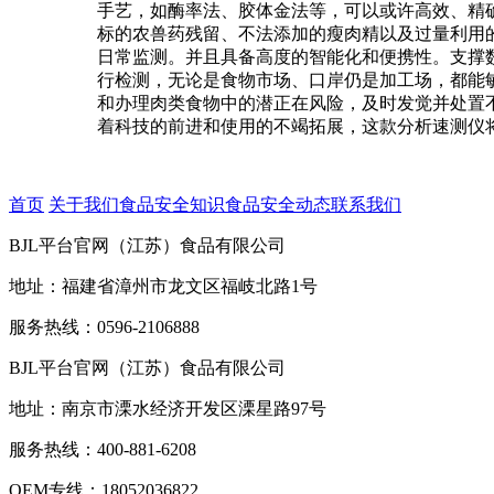
手艺，如酶率法、胶体金法等，可以或许高效、精
标的农兽药残留、不法添加的瘦肉精以及过量利用
日常监测。并且具备高度的智能化和便携性。支撑
行检测，无论是食物市场、口岸仍是加工场，都能
和办理肉类食物中的潜正在风险，及时发觉并处置
着科技的前进和使用的不竭拓展，这款分析速测仪
首页
关于我们
食品安全知识
食品安全动态
联系我们
BJL平台官网（江苏）食品有限公司
地址：福建省漳州市龙文区福岐北路1号
服务热线：0596-2106888
BJL平台官网（江苏）食品有限公司
地址：南京市溧水经济开发区溧星路97号
服务热线：400-881-6208
OEM专线：18052036822