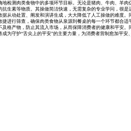
确地检测肉类食物中的多项环节目标。无论是猪肉、牛肉、羊肉
的抗生素等物质。其操做简洁快速，无需复杂的专业学问，很是
数据从动处置、阐发和演讲生成，大大降低了人工操做的难度。
敏捷进行筛查，确保肉类食物从泉源到餐桌的每一个环节都合适
不及格产物，防止其流入市场，从而保障消费者的健康和平安。
将成为守护“舌尖上的平安”的主要力量，为消费者营制愈加平安