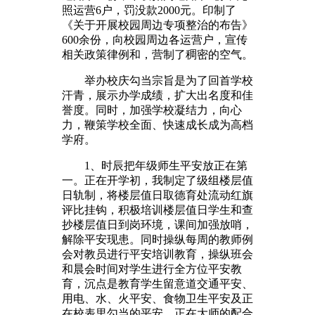
照运营6户，罚没款2000元。印制了
《关于开展校园周边专项整治的布告》
600余份，向校园周边各运营户，宣传
相关政策律例和，营制了稠密的空气。
举办校庆勾当宗旨是为了回首学校
汗青，展示办学成绩，扩大出名度和佳
誉度。同时，加强学校凝结力，向心
力，鞭策学校全面、快速成长成为高档
学府。
1、时辰把年级师生平安放正在第
一。正在开学初，我制定了级组楼层值
日轨制，将楼层值日取德育处流动红旗
评比挂钩，积极培训楼层值日学生和查
抄楼层值日到岗环境，课间加强放哨，
解除平安现患。同时操纵每周的教师例
会对教员进行平安培训教育，操纵班会
和晨会时间对学生进行全方位平安教
育，沉点是教育学生留意道交通平安、
用电、水、火平安、食物卫生平安及正
在校表里勾当的平安，正在大师的配合