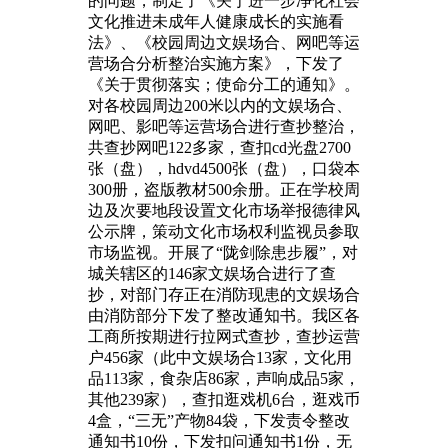
的问题，制定了《关于进一步净化社会
文化推进未成年人健康成长的实施看
法》、《校园周边文娱场合、网吧等运
营场合分析整治实施方案》，下发了
《关于贯彻落实；使命分工的通知》。
对各校园周边200米以内的文娱场合、
网吧、影吧等运营场合进行查抄整治，
共查抄网吧122多家，查扣cd光盘2700
张（盘），hdvd4500张（盘），口袋本
300册，盗版教材500余册。正在学校周
边及次要地段设置文化市场举报德律风
公示牌，策动文化市场权利监视员参取
市场监视。开展了“陇剑除患步履”，对
城关辖区的146家文娱场合进行了查
抄，对部门存正在消防现患的文娱场合
由消防部分下发了整改通知书。我区各
工商所按期进行拉网式查抄，查抄运营
户456家（此中文娱场合13家，文化用
品113家，食杂店86家，声响成品5家，
其他239家），查扣逛戏机6台，逛戏币
4盒，“三无”产物84袋，下发责令整改
通知书10份，下发扣问通知书1份，无