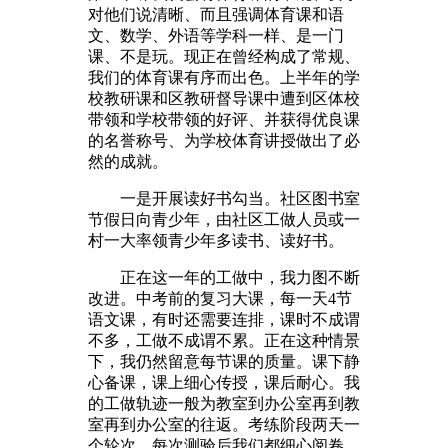
对他们说清晰、而且强调体育课和语
文、数学、外语等学科一样、是一门
课、不是玩。现正在曾经构成了常规、
我们的体育课有序而出色。上半年的学
校教研课和区教研督导课中遭到区体校
带领和学校带领的好评、并获得优良课
的名誉称号、为学校体育讲授做出了必
然的成就。
一是开展读好书勾当。社区图书室
节假日向青少年，由社区工做人员或一
村一大率领青少年多读书、读好书。
正在这一年的工做中，我力图不断
改进。中考前的复习大课，每一天4节
语文课，有时还需要连排，课时不成谓
不多，工做不成谓不累。正在这种情景
下，我仍然留意每节课的质量。课下静
心备课，课上细心传授，课后耐心。我
的工做轨迹一般为教室到办公室再到教
室再到办公室的往返。考练阶段两天一
个轮次，每次测验后我们都细心阅卷