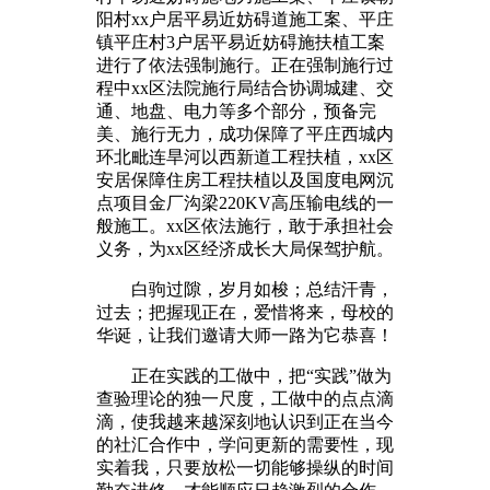
阳村xx户居平易近妨碍道施工案、平庄
镇平庄村3户居平易近妨碍施扶植工案
进行了依法强制施行。正在强制施行过
程中xx区法院施行局结合协调城建、交
通、地盘、电力等多个部分，预备完
美、施行无力，成功保障了平庄西城内
环北毗连旱河以西新道工程扶植，xx区
安居保障住房工程扶植以及国度电网沉
点项目金厂沟梁220KV高压输电线的一
般施工。xx区依法施行，敢于承担社会
义务，为xx区经济成长大局保驾护航。
白驹过隙，岁月如梭；总结汗青，
过去；把握现正在，爱惜将来，母校的
华诞，让我们邀请大师一路为它恭喜！
正在实践的工做中，把“实践”做为
查验理论的独一尺度，工做中的点点滴
滴，使我越来越深刻地认识到正在当今
的社汇合作中，学问更新的需要性，现
实着我，只要放松一切能够操纵的时间