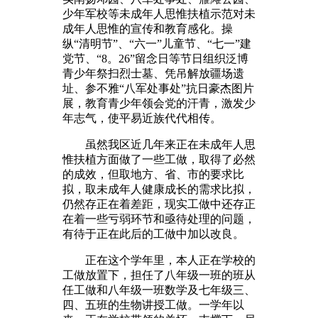
少年军校等未成年人思惟扶植示范对未
成年人思惟的宣传和教育感化。操
纵“清明节”、“六一”儿童节、“七一”建
党节、“8。26”留念日等节日组织泛博
青少年祭扫烈士墓、凭吊解放疆场遗
址、参不雅“八军处事处”抗日豪杰图片
展，教育青少年领会党的汗青，激发少
年志气，使平易近族代代相传。
虽然我区近几年来正在未成年人思
惟扶植方面做了一些工做，取得了必然
的成效，但取地方、省、市的要求比
拟，取未成年人健康成长的需求比拟，
仍然存正在着差距，现实工做中还存正
在着一些亏弱环节和亟待处理的问题，
有待于正在此后的工做中加以改良。
正在这个学年里，本人正在学校的
工做放置下，担任了八年级一班的班从
任工做和八年级一班数学及七年级三、
四、五班的生物讲授工做。一学年以