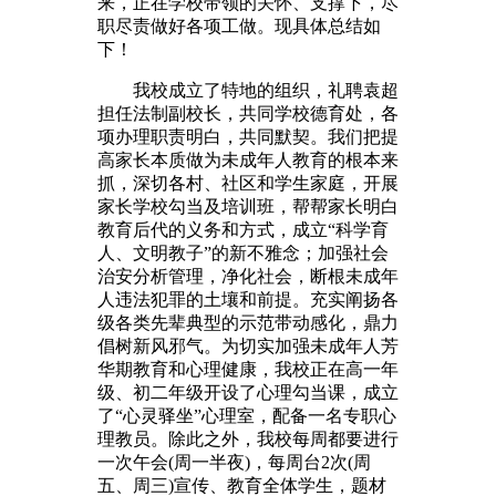
来，正在学校带领的关怀、支撑下，尽
职尽责做好各项工做。现具体总结如
下！
我校成立了特地的组织，礼聘袁超
担任法制副校长，共同学校德育处，各
项办理职责明白，共同默契。我们把提
高家长本质做为未成年人教育的根本来
抓，深切各村、社区和学生家庭，开展
家长学校勾当及培训班，帮帮家长明白
教育后代的义务和方式，成立“科学育
人、文明教子”的新不雅念；加强社会
治安分析管理，净化社会，断根未成年
人违法犯罪的土壤和前提。充实阐扬各
级各类先辈典型的示范带动感化，鼎力
倡树新风邪气。为切实加强未成年人芳
华期教育和心理健康，我校正在高一年
级、初二年级开设了心理勾当课，成立
了“心灵驿坐”心理室，配备一名专职心
理教员。除此之外，我校每周都要进行
一次午会(周一半夜)，每周台2次(周
五、周三)宣传、教育全体学生，题材