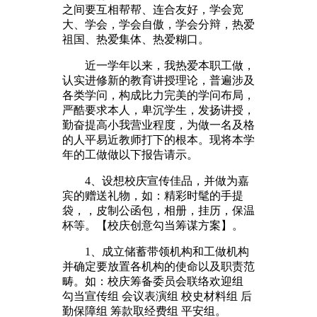
之间要互相帮帮、连合友好，学会宽
大、学会，学会自傲，学会分辩，热爱
祖国、热爱集体、热爱糊口。
近一学年以来，我热爱本职工做，
认实进修新的教育讲授理论，普遍涉及
各类学问，构成比力完美的学问布局，
严酷要求本人，卑沉学生，发扬讲授，
勤奋提高小我营业程度，为做一名及格
的人平易近教师打下的根本。现将本学
年的工做做以下报告请示。
4、设想校庆宣传佳品，并做为嘉
宾的赠送礼物，如：精彩时髦的手提
袋，，皮制公函包，相册，挂历，保温
杯等。【校庆创意勾当筹谋方案】。
1、成立储蓄带领机构和工做机构
并确定要放置各机构的使命以及职责范
畴。如：校庆筹备委员会联络欢迎组
勾当宣传组 会议表演组 校史材料组 后
勤保障组 筹款取经费组 平安组。