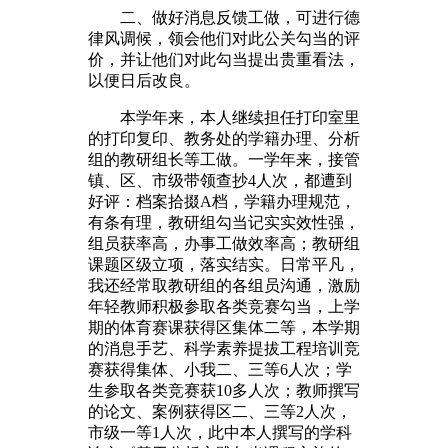
二、做好消息反馈工做，可进行德
律风调候，领会他们对此公关勾当的评
价，并让他们对此勾当提出贵重看法，
以便日后改良。
本学年来，本人继续担任打印室里
的打印复印、教务处的学籍办理、分析
组的教研组长等工做。一学年来，接管
镇、区、市级带领查抄4人次，都遭到
好评：档案拾掇A档，学籍办理规范，
有条有理，教研组勾当记实实效性强，
组员获率高，办事工做效率高；教研组
课题区级立项，落实结实。日常平凡，
我还经常取教研组的各组员沟通，激励
年轻教师积极参取各类竞赛勾当，上学
期的体育赛课获得区集体二等，本学期
的消息手艺、科学素养提拔工程培训竞
赛获得集体、小我二、三等6人次；学
生参取各类竞赛获10多人次；教师撰写
的论文、案例获得区二、三等2人次，
市级一等1人次，此中本人撰写的学科