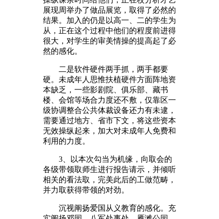
展现周举办了做品展览，取得了必然的
结果。加入的仍是以高一、二的学生为
从，正在这个过程中他们的程度前进得
很大，对学生的审美情操的提高起了必
然的感化。
二是软件硬件两手抓，两手都要
硬。未成年人思惟扶植硬件方面阵地资
本缺乏，一些影剧院、俱乐部、藏书
楼、会馆等场合力度还不敷，仅靠区一
级协调整合公共体裁设备还力有未逮，
需要通过地方、省市下文，将这些资本
无效操纵起来，加大对未成年人免费和
利用的力度。
3、以本次勾当为机缘，向取会的
各级带领取师生进行报告请示，并倾听
相关的看法取，完美此后的工做范畴，
并力取获得带领的对劲。
沉视阐扬爱国从义教育的感化。充
实阐扬邓园、八军处事处、雁滩公园、