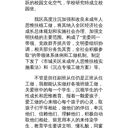
跃的校园文化空气，学校研究特成立校
园坐。
我区高度注沉加强和改良未成年人
思惟扶植工做，将其纳入全区经济社会
成长总体规划和实施社会办理、加强文
明扶植的主要范围。构成了“党委同一
带领、党政群齐抓共管，文明委组织协
调，相关部分各负其责，全社会积极参
取”的带领体系体例和工做机制。制定
下发了《市城关区未成年人思惟扶植实
施看法》和《沉点专项工做方案》等。
不管是担任副班从任仍是正班从任
工做，我都能认实做好各项班级工做，
关爱班中的每一个学生，沉视学生的个
性成长和思惟教育。报着一颗爱孩子、
爱工做的心来细心每个孩子的心灵，取
孩子们平等相处，做他们的伴侣，卑沉
他们、信赖他们、理解他们，积极自动
取他们相处。留意用本人的来传染学
生，教育学生要讲文明、懂礼貌，同窗