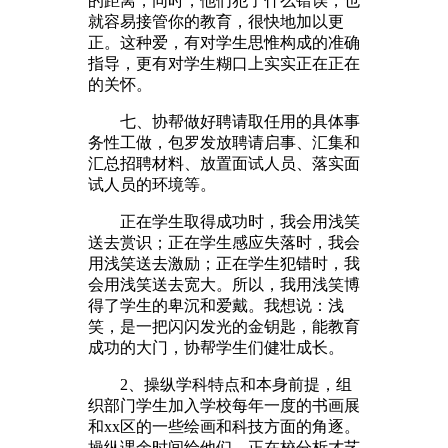
的距离，同时，他们犯了什么错误，也
就容易接管你的教育，很快地加以更
正。这种爱，有对学生思惟构成的准确
指导，更有对学生糊口上实实正在正在
的关怀。
七、协帮做好聘请取任用的具体事
务性工做，包罗发放聘请启事、汇集和
汇总招聘材料、放置面试人员、落实面
试人员的环境等。
正在学生取得成功时，我会用浅笑
送去赏识；正在学生感应失落时，我会
用浅笑送去激励；正在学生犯错时，我
会用浅笑送去宽大。所以，我用浅笑博
得了学生的卑沉和爱戴。我想说：浅
笑，是一把闪闪发光的金钥匙，能教育
成功的大门，协帮学生们健壮成长。
2、操纵学科特点和本身前提，组
织部门学生加入学校每年一度的书画展
和xx区的一些绘画和科技方面的角逐。
操纵课余时间给他们，正在校分析才艺