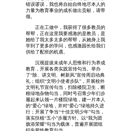
错误谬误，我也将自始自终地尽本人的
力量为教育事业的成长做出贡献，请带
领。
正在工做中，我获得了很多教员的
帮帮，正在这里我要感激的是教员，是
她给了我太多太多的帮帮，从她身上我
学到了更多的学问，也感激园长给我们
供给了配班的机遇。
沉视提拔未成年人思惟和行为养成
教育，开展各类实践宣传勾当。举办
了“除、讲文明、树新风”宣传周启动典
礼；组织“文明小使者步队”，开展校外
文明礼节宣传勾当，扫除楼院卫生，断
根绿地杂物勾当，同时号召青少年们步
履起来认领一片楼院绿地，建一片本人
的“爱心”绿地，并对“爱心”绿地持久进
行；开展了争当“十佳文明少年”勾当，
落实扶植“五小”步履方针。以“我为团
旗添荣耀”勾当为载体，普遍开展团组
织先辈性教育勾当。