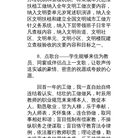
扶植工做纳入全年文明工做次要内容，
纳入文明委单元岁尾述职演讲，纳入全
区文明扶植和建立全国文明城市工做方
针义务系统，纳入下层带领班子日常平
凡查核内容，纳入文明街道、文明社
区、文明单元、文明小区、文明楼院建
立查核验收的次要内容和目标之一。
8、点歌台——学生能够来信为教
员、同窗或伴侣点上一支歌，让歌声传
送实诚的豪情、密意的祝愿或夸姣的心
愿。
回首一年的工做，我一直自始自终
连结着认实、结壮的工做做风，时辰用
教师的职业规范来束缚本人、敦促本
人。勤恳敬业，甘为人梯，乐于奉献，
为人师表，关怀集体，连合协做，取同
事相处和谐；盲目抵制有偿家教，不操
纵职务之便谋取；盲目恪守教育法令律
例，依法履行教师职责；理论进修，勤