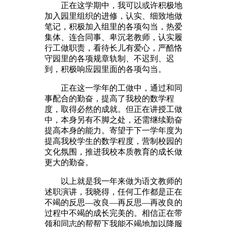
正在这学期中，我可以或许积极地
加入园里组织的进修，认实、细致地做
笔记，积极加入组里的各项勾当，热爱
集体、连合同事、卑沉老教师，认实履
行工做职责，看待长儿有爱心，严酷恪
守园里的各项规章轨制、不迟到、迟
到，积极响应园里面的各项勾当。
正在这一学年的工做中，通过和同
事配合的勤奋，提高了我校的数学程
度，取得必然的成就。但正在讲授工做
中，本身另有不脚之处，还需继续勤奋
提高本身的能力。寄望于下一学年度为
提高我校学生的数学程度，营制校园的
文化氛围，推进我校本质教育的成长做
更大的勤奋。
以上就是我一年来做为语文教师的
述职演讲，我晓得，任何工作都是正在
不竭的反思—改良—再反思—再改良的
过程中不竭的成长完美的。相信正在带
领和同志的帮帮下我能不竭地加以降服