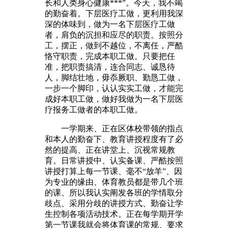
长和人类身心健康***”。今天，我不竭
的勤奋着。下层医疗工做，更利用我深
深的体味到，做为一名下层医疗工做
者，肩负的沉担和应尽的职责。按照分
工，摆正，做到不越位，不离任，严酷
恪守职责，完成本职工做。只要把任
准，把职责搞清，连合同志、诚恳待
人，脚结壮地，毋忝厥职、勤恳工做，
一步一个脚印，认认实实工做，才能完
成好本职工做，做好我做为一名下层医
疗报务工做者的本职工做。
一学期来、正在区体校带领的指点
和本人的勤奋下、教育讲授程度有了必
然的提高、正在讲堂上、沉视常规教
育。日常讲授中、认实备课、严酷按照
讲授打算上每一节课、毫不“放羊”、因
为专业的缘由、体育教员都是带几个班
的课、所以我认实阐发各班的学情取分
歧点、采用分歧的讲授方式、勤奋让学
生控制各项活动技术。正在每学期开学
第一节课我就会将体育课的常规、要求