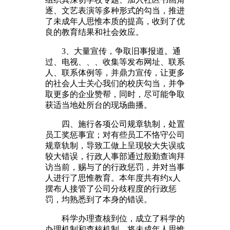
逐、文艺表演等多种形式的勾当，推进
了未成年人思惟本质的提高，收到了优
良的教育结果和社会效应。
3、大量宣传，争取旧事报道。通
过、电视、、、收集等发布网址、联系
人、联系体例等，并鼎力宣传，让更多
的社会人士关心我们的校庆勾当，并争
取更多的企业赞帮，同时，尽可能争取
获适当地处所台的现场曲播。
四、施行各项公司规章轨制，处置
员工奖惩事宜；对有些员工不恪守公司
规章轨制，导致工做上呈现较大失误或
较大错误，行政人事部通过殷勤查询拜
访当前，赐与了的行政惩罚，并对当事
人进行了思惟教育。本年度共有约x人
摆布人接管了公司分歧程度的行政惩
罚，均熟悉到了本身的错误。
科学办理查核到位，成立了科学的
办理机制和查核机制。将未成年人思惟