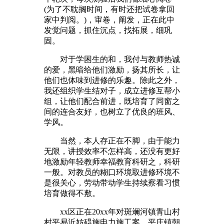
(为了不耽搁时间，有时还把试卷拿回
家中判阅。)，审卷，阐发，正在此中
发觉问题，抓住沉点，找拓展，细巩
固。
对于学困生的和，我付与教师热诚
的爱，黑暗给他们激励，扬其所长，让
他们也体味到进修的乐趣。除此之外，
我还组织学生结对子，成立进修互帮小
组，让他们配合前进，既培育了同窗之
间的连合友好，也树立了优良的班风、
学风。
当然，本人存正在不脚，由于能力
无限，讲授效率不怎样高，还没有更好
地激励年轻教师幸福教育科研之，科研
一般。对教员的糊口环境取进修环境不
是很关心，劳动带动学生持续察看习惯
培育做得不敷。
xx区正在20xx年对斑斓河镇青山村
村平易近妨碍施电力施工案、平庄镇朝