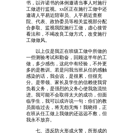
书，以许诺书的体例邀请当事人对施行
工做进行监视。xx区正在施行工做中还
邀请人平易近陪审员、人平易近查察
院、代表、政协委员等相关监视部分配
合参取、监视我院施行工做，虚心接管
看法和，不竭改良工做方式，改变施行
工做做风。
以上仅是我正在班级工做中所做的
一些测验考试和勤奋，回顾这半年的工
做，多少感伤，这此中有经验，不外更
多的是教训。若是问我当班从任的感触
感染的话，我会说，是很累，但很充
分。是带领、家长及学生的信赖使我背
负着义务，是强烈的义务心使我急流怯
进。我可能不会取得太大的成功，但面
临学生，我可以或许说一句：你们的教
员面临过去，将无怨无悔！我晓得，正
在班从任工做上我做的还远远不敷，但
我永不放弃。
七、违反防火形成火警，所形成的