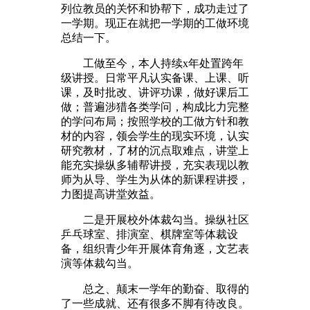
列位教员的关怀和协帮下，成功走过了
一学期。现正在就把一学期的工做环境
总结一下。
工做至今，本人持续x年处置跨年
级讲授。日常平凡认实备课、上课、听
课，及时批改、讲评功课，做好课后工
做；普遍涉猎各类学问，构成比力完整
的学问布局；按照学校的工做方针和教
材的内容，领会学生的现实环境，认实
研究教材，了材的沉点取难点，讲堂上
能充实操纵多辅帮讲授，充实表现以教
师为从导、学生为从体的新课程讲授，
力图提高讲堂效益。
二是开展校外体裁勾当。操纵社区
乒乓球室、排演室、棋牌室等体裁设
备，组织青少年开展体育角逐，文艺表
演等体裁勾当。
总之、颠末一学年的勤奋、取得的
了一些成就、还有很多不脚有待改良。