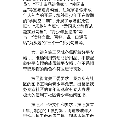
员”、“不让毒品进我家”、“校园毒
品”等宣布道育勾当。注沉寒暑假未成
年人勾当的开展，填补青少年正在假期
的“学问空白期”，开展了寒暑假托管
班”、“乐趣勾当班”、“爱国从义教育从
题实践勾当”、“青少年意愿者”勾
当、“读好文章、写好、说一口通俗
话”为从题的“三个一”系列勾当等。
六、进入施工区域必需配戴好平安
帽，并准确利用劳动防护用品。不按配
戴好平安帽的或虽戴平安帽，但不系帽
带或戴帽的颜色不符应进行罚款。
按照街道关工委要求，我办所有社
区的图书室均向青少年免费。出格是我
办秦宓社区的青年阅览室有专人办理，
极大的便利了社区青少年借阅图书。
按照区上级文件和要求，按照岁首
年月制定的工做打算，街道未成年人
思惟扶植工做有序开展，现将本年工做