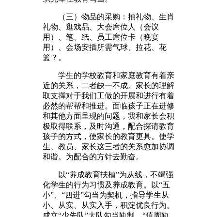
（三）物品的采购：抽礼物、生肖
礼物、逛戏品、大会席位人（会议
用）、笔、纸、员工席位卡（晚宴
用）、会场安插所需气球、拉花、花
篮？。
学生的学校教育和家庭教育有着亲
近的关系，二者缺一不成。家长的理解
取支撑对于我们工做的开展和进行有着
必然的帮帮和推进。面临孩子正在进修
和其他方面呈现的问题，我和家长会积
极取得联系，及时沟通，配合探请教育
孩子的方式，使家长的教育更具。使学
生、教员、家长这三者的关系愈加协调
和谐。为配合的方针去勤奋。
以“养成教育扶植”为从线，不竭强
化学生的行为习惯及养成教育。以“五
小”、“四进”勾当为契机，指导学生从
小、从实、从实入手，积淀优良行为。
成立“少先队”大队勾当轨制、“值周轨