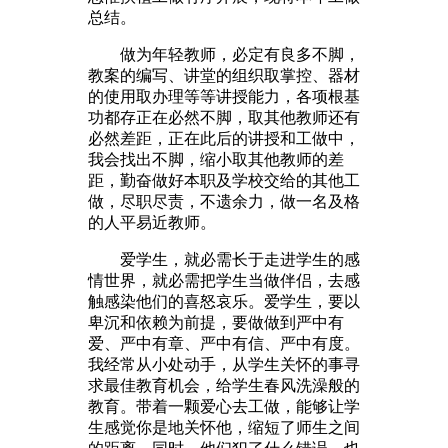
总结。
做为年轻教师，必定有良多不脚，
教案的编写、讲堂的组织取掌控、器材
的使用取办理等等讲授能力，各项根基
功都存正在必然不脚，取其他教师还有
必然差距，正在此后的讲授和工做中，
我会找出不脚，缩小取其他教师的差
距，勤奋做好本职及学校交给的其他工
做，尽职尽责，不遗余力，做一名及格
的人平易近教师。
爱学生，就必需长于走进学生的感
情世界，就必需把学生当做伴侣，去感
触感染他们的喜怒哀乐。爱学生，要以
卑沉和依赖为前提，要做做到严中有
爱、严中有章、严中有信、严中有度。
我经常从小处动手，从学生关怀的事寻
求最佳教育机会，给学生春风洗澡般的
教育。带着一颗爱心去工做，能够让学
生感觉你是地关怀他，缩短了师生之间