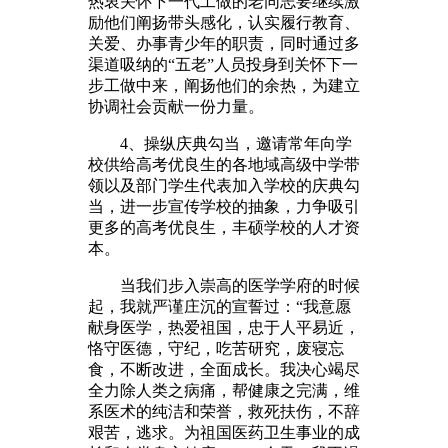
热衷关怀下一代工做的老同志要继续激
励他们阐扬带头感化，认实履行教育、
关爱、办事青少年的职责，同时通过多
渠道吸纳的“五老”人员投身到关怀下一
步工做中来，阐扬他们的余热，为建立
协调社会贡献一份力量。
4、操纵庆典勾当，邀请常年向学
校供给高考优良生的各地域高级中学带
领以及部门学生代表加入学校的庆典勾
当，进一步宣传学校的抽象，力争吸引
更多的高考优良生，丰硕学校的人才资
本。
当我们步入崇高的医学学府的时候
起，我就严谨庄沉的宣誓过：“我意愿
献身医学，热爱祖国，忠于人平易近，
恪守医德，守纪，吃苦研究，废寝忘
食，不断改进，全面成长。我决心竭尽
全力除人类之病痛，帮健康之完满，维
系医术的纯洁和荣誉，救死扶伤，不辞
艰苦，逃求。为祖国医药卫生事业的成