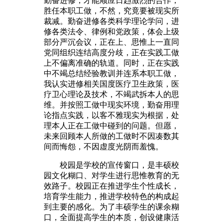
勤奋进修，才能顺应日趋激烈的合作，
胜任本职工做，不然，究竟要被现实所
裁减。勤奋进修各类科学理论学问，进
修各类法令、律例和党政策，体会上级
部分严沉会议，正在上、思惟上一直同
党同组织连结高度分歧，正在实践工做
上不偏离准确的轨道。同时，正在实践
中不竭总结经验教训并连系本职工做，
我认实进修相关国度医疗卫生政策，医
疗卫心理论及技术，不竭武拆本人的思
维。并按照工做中现实环境，勤奋用理
论指点实践，以客不雅现实为根据，处
理本人正在工做中碰到的问题。但愿，
未来回顾本人所做的工做时不因凑数其
间而悔怨，不因虚度光阴而羞愧。
校园是学校的宣传窗口，是丰硕校
园文化糊口、对学生进行思惟教育的无
效路子。校园正在推进学生个性成长，
培育学生能力，推进学校特色的构成起
到主要的感化。为了丰硕学生的课余糊
口，全面提高学生的本质，创设健康活