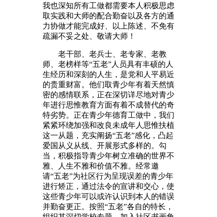
我也深知所有工做都需要本人积极思虑
取实践和大师的配合勤奋以及各方的通
力协做才能完成好、以上陈述、不免有
疏漏不妥之处、敬请大师！
老干部、老兵士、老专家、老教
师、老榜样等“五老”人员具有丰硕的人
生经历和深刻的人生，是党和人平易近
的贵重财富。他们取青少年有着天然慎
密的感情联系，正在深切详尽地对青少
年进行思惟教育方面有着不成替代的奇
特劣势。正在青少年德育工做中，我们
紧紧环绕加强和改良未成年人思惟扶植
这一从题，充实阐扬“五老”感化，凸起
爱国从义从线、开展形式多样的。勾
当，积极指导青少年树立准确的世界不
雅、人生不雅和价值不雅。经常邀
请“五老”为社区行为呈现误差的青少年
进行矫正，通过法令的宣讲和交心，使
这些青少年可以或许认识到本人的错误
并勤奋更正。按照“五老”各自的特长，
组织其深切学校专题、加入社区书画角