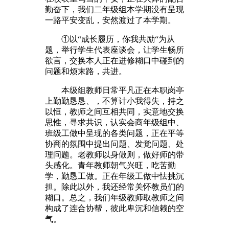
勤奋下，我们二年级组本学期没有呈现
一路平安变乱，安然渡过了本学期。
①以“成长履历，你我共励“为从
题，举行学生代表座谈会，让学生畅所
欲言，交换本人正在进修糊口中碰到的
问题和烦末路，共进。
本级组教师日常平凡正在本职岗亭
上勤勤恳恳、，不算计小我得失，持之
以恒，教师之间互相共同，实意地交换
思惟，寻求共识，认实会商年级组中、
班级工做中呈现的各类问题，正在平等
协商的氛围中提出问题、发觉问题、处
理问题。老教师以身做则，做好师的带
头感化。青年教师朝气兴旺，吃苦勤
学，勤恳工做。正在年级工做中怯挑沉
担。除此以外，我还经常关怀教员们的
糊口。总之，我们年级教师取教师之间
构成了连合协帮，彼此卑沉和信赖的空
气。