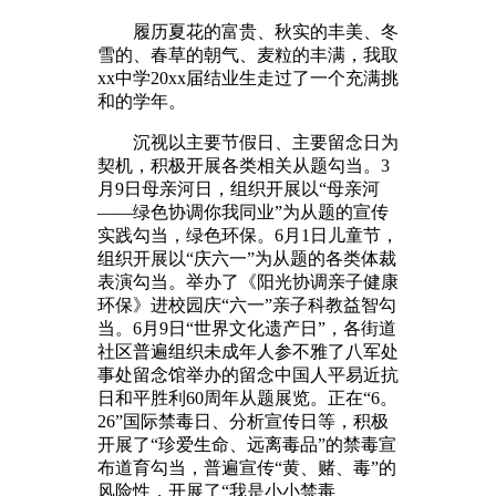
履历夏花的富贵、秋实的丰美、冬
雪的、春草的朝气、麦粒的丰满，我取
xx中学20xx届结业生走过了一个充满挑
和的学年。
沉视以主要节假日、主要留念日为
契机，积极开展各类相关从题勾当。3
月9日母亲河日，组织开展以“母亲河
――绿色协调你我同业”为从题的宣传
实践勾当，绿色环保。6月1日儿童节，
组织开展以“庆六一”为从题的各类体裁
表演勾当。举办了《阳光协调亲子健康
环保》进校园庆“六一”亲子科教益智勾
当。6月9日“世界文化遗产日”，各街道
社区普遍组织未成年人参不雅了八军处
事处留念馆举办的留念中国人平易近抗
日和平胜利60周年从题展览。正在“6。
26”国际禁毒日、分析宣传日等，积极
开展了“珍爱生命、远离毒品”的禁毒宣
布道育勾当，普遍宣传“黄、赌、毒”的
风险性，开展了“我是小小禁毒