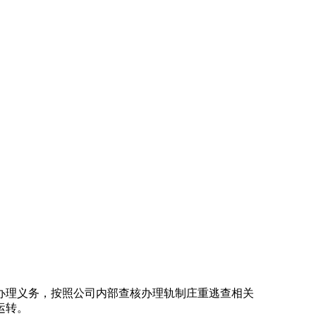
理义务，按照公司内部查核办理轨制庄重逃查相关
运转。