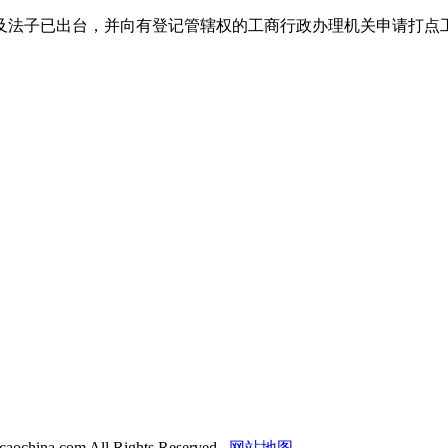
法子已出台，并向有登记管辖权的工商行政办理机关申请打点工
caochina.com All Rights Reserved.
网站地图