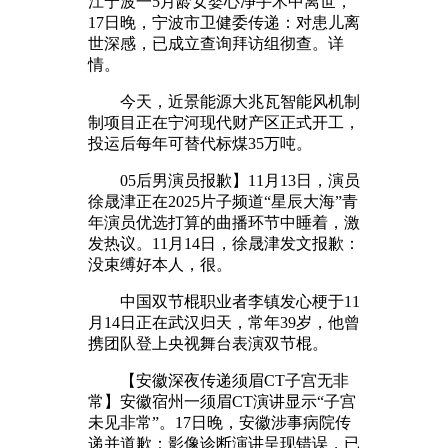
江宁波一5月龄女婴心净手术中离世，
17日晚，宁波市卫健委传递：对患儿离
世深感，已成立查询拜访组彻查。详
情。
今天，近景能源大兆瓦智能风机制
制项目正在宁河现代财产区正式开工，
投运后每年可替代标煤35万吨。
05后男演员报歉】11月13日，演员
徐晟津正在2025片子频道“星辰大海”青
年演员优选打算的曲播环节中睡着，激
发热议。11月14日，徐晟津发文报歉：
没束缚好本人，很。
中国双节棍职业者李镇发心梗于11
月14日正在武汉归天，常年39岁，他曾
携团队登上央视舞台表演双节棍。
【安徽深夜传递须眉CT子宫无非
常】安徽宿州一须眉CT演讲显示“子宫
未见非常”。17日晚，安徽涉事病院传
递并道歉：影像诊断演讲呈现错误，已