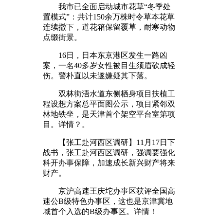
我市已全面启动城市花草“冬季处
置模式”：共计150余万株时令草本花草
连续撤下，道花箱保留覆草，耐寒动物
点缀街景。
16日，日本东京港区发生一路凶
案，一名40多岁女性被目生须眉砍成轻
伤。警朴直以未遂嫌疑其下落。
双林街浯水道东侧栖身项目扶植工
程设想方案总平面图公示，项目紧邻双
林地铁坐，是天津首个架空平台室第项
目。详情？。
【张工赴河西区调研】11月17日下
战书，张工赴河西区调研，强调要强化
科开办事保障，加速成长新兴财产将来
财产。
京沪高速王庆坨办事区获评全国高
速公B级特色办事区，这也是京津冀地
域首个入选的B级办事区。详情！