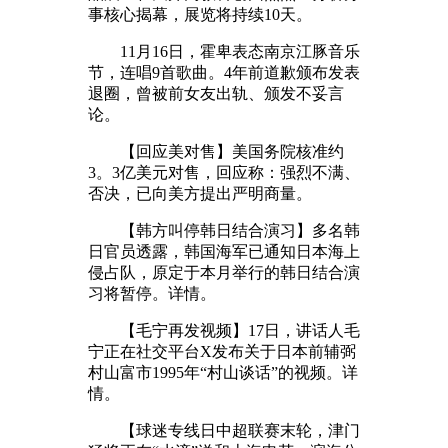
事核心揭幕，展览将持续10天。
11月16日，霍卑表态南京江豚音乐
节，连唱9首歌曲。4年前道歉颁布发表
退圈，曾被前女友出轨、颁发不妥言
论。
【回应美对售】美国务院核准约
3。3亿美元对售，回应称：强烈不满、
否决，已向美方提出严明商量。
【韩方叫停韩日结合演习】多名韩
日官员透露，韩国海军已通知日本海上
侵占队，原定于本月举行的韩日结合演
习将暂停。详情。
【毛宁再发视频】17日，讲话人毛
宁正在社交平台X发布关于日本前辅弼
村山富市1995年“村山谈话”的视频。详
情。
【球迷专线日中超联赛末轮，津门