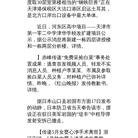
度取30层室第楼相当的“钢铁巨兽”正在
天津港保税区大沽口港区启运土耳其，
是北方口岸出口设备中最大单体。
近日，河东区高中项目——天津市
第一零二中学津华学校改扩建项目公
示，据公示消息将新建一栋四层讲授楼
和一栋两层分析楼。详情。
】赤峰传递“免费采捡白菜”事务处
置成果：逃查首发视频人员、转发不实
消息人员、种植户李某某、市属及参取
捡白菜人员义务，对种植户已弥补详
情。昨晚，《红山晚报》发传教歉书。
详情。
据日本山口县岩国市方面17日发布
的动静，日本防卫省当天奉告该市，摆
设正在驻日美军岩国的“堤丰”中程导弹
发射安拆已撤走。
【传递5月女婴心净手术离世】浙