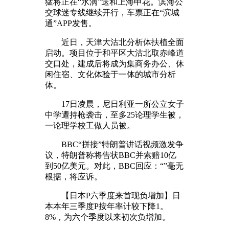
猛将正在“水滴”送和上海申花。滨海公
交球迷专线继续开行，车票正在“滨城
通”APP发售。
近日，天津大沽北分析体扶植全面
启动。项目位于和平区大沽北取赤峰道
交口处，建成后将成为集商务办公、休
闲住宿、文化体验于一体的城市分析
体。
17日凌晨，尼日利亚一所公立女子
中学遭持枪袭击，至多25论理学生被，
一论理学校工做人员被。
BBC“拼接”特朗普讲话视频激发争
议，特朗普称将告状BBC并索赔10亿
到50亿美元。对此，BBC回应：“”毫无
根据，将应诉。
【日本P六季度来首现负增加】日
本本年三季度P按年率计较下降1。
8%，为六个季度以来初次负增加。