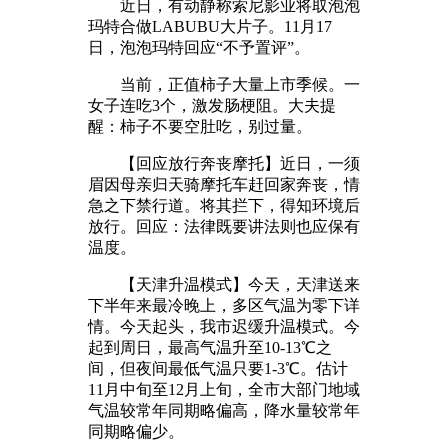
近日，有动静称索尼影业将取泡泡
玛特合做LABUBU大片子。11月17
日，泡泡玛特回应“不予置评”。
当前，正值柿子大量上市季候。一
女子连吃3个，激发肠梗阻。大夫提
醒：柿子不要空肚吃，别过量。
【回应放行奔丧摩托】近日，一须
眉因母亲归天骑摩托车赶回家奔丧，情
急之下禁行道。将其拦下，得知环境后
放行。回应：法律既要讲法则也应保有
温度。
【天津升温模式】今天，天津送来
下半年来最冷晚上，多区气温为零下详
情。今天起头，我市迟缓升温模式。今
起到周日，最高气温升至10-13℃之
间，但夜间最低气温只要1-3℃。估计
11月中旬至12月上旬，全市大部门地域
气温较常年同期略偏高，降水量较常年
同期略偏少。