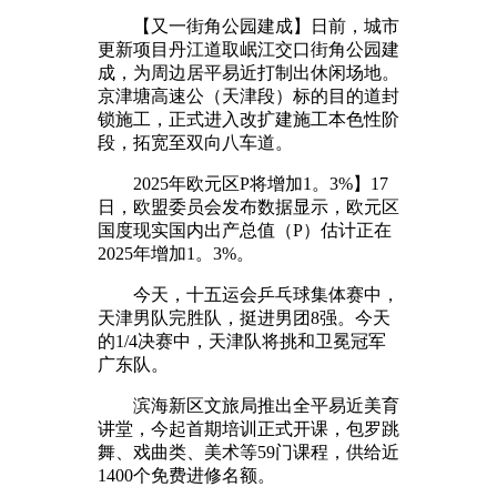
【又一街角公园建成】日前，城市
更新项目丹江道取岷江交口街角公园建
成，为周边居平易近打制出休闲场地。
京津塘高速公（天津段）标的目的道封
锁施工，正式进入改扩建施工本色性阶
段，拓宽至双向八车道。
2025年欧元区P将增加1。3%】17
日，欧盟委员会发布数据显示，欧元区
国度现实国内出产总值（P）估计正在
2025年增加1。3%。
今天，十五运会乒乓球集体赛中，
天津男队完胜队，挺进男团8强。今天
的1/4决赛中，天津队将挑和卫冕冠军
广东队。
滨海新区文旅局推出全平易近美育
讲堂，今起首期培训正式开课，包罗跳
舞、戏曲类、美术等59门课程，供给近
1400个免费进修名额。