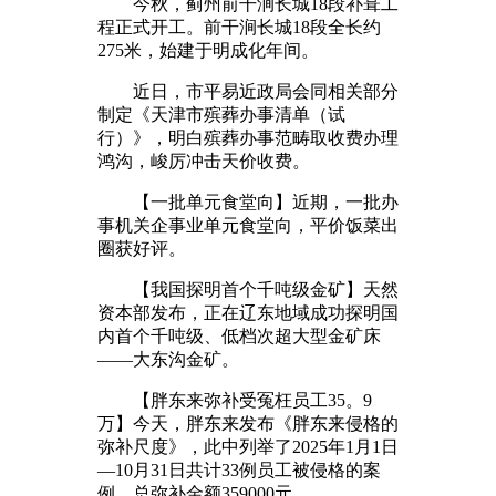
今秋，蓟州前干涧长城18段补葺工
程正式开工。前干涧长城18段全长约
275米，始建于明成化年间。
近日，市平易近政局会同相关部分
制定《天津市殡葬办事清单（试
行）》，明白殡葬办事范畴取收费办理
鸿沟，峻厉冲击天价收费。
【一批单元食堂向】近期，一批办
事机关企事业单元食堂向，平价饭菜出
圈获好评。
【我国探明首个千吨级金矿】天然
资本部发布，正在辽东地域成功探明国
内首个千吨级、低档次超大型金矿床
——大东沟金矿。
【胖东来弥补受冤枉员工35。9
万】今天，胖东来发布《胖东来侵格的
弥补尺度》，此中列举了2025年1月1日
—10月31日共计33例员工被侵格的案
例，总弥补金额359000元。