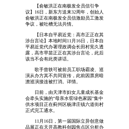
【俞敏洪正在南极发全员信引争
议】16日，新东方送来32周年，创始人
俞敏洪正在南极发全员信激励员工激发
争议，被吐槽无法共情。
【日本自平易近党：高市正正在其
涉台言论】本地时间11月16日，日本自
平易近党代办署理政调会长田村宪久透
露，高市早苗正正在其涉台言论，此后
该当不会有此类讲话。
歌手曾轶可被前员工职场霸凌、巡
演从办方其不共同宣传，此前因票房暗
澹巡演接连被打消。详情。
日前，由天津市妇女儿童成长基金
会牵头实施的“母亲水窖绿色家园”集中
供水项目正在蓟州区杨津庄镇六道街村
正式完工通水。
11月16日，第一届国际立异创意做
品展正在天开高教科创园焦点区分析办