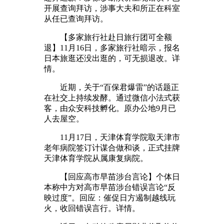
开展查询拜访，涉事大夫和所正在科室
从任已查询拜访。
【多家旅行社赴日旅行团可全额
退】11月16日，多家旅行社暗示，报名
日本旅逛还没出逛的，可无损退改。详
情。
近期，关于“百保君爆雷”的话题正
在社交上持续发酵。通过微信小法式获
客，由众安科技孵化。原办公地9月已
人去屋空。
11月17日，天津体育学院取天津市
老年病院签订计谋合做和谈，正式挂牌
天津体育学院从属康复病院。
【回应高市早苗涉台言论】个体日
本称中方对高市早苗涉台错误言论“反
映过度”。回应：催促日方遏制越线玩
火，收回错误言行。详情。