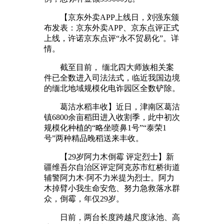
【京东外卖APP上线日，刘强东颁
布发表：京东外卖APP、京东点评正式
上线，许诺京东点评“永不贸易化”。详
情。
截至目前， 缅北四大师族相关案
件已全数进入司法法式，临近我国边境
的缅北地域规模化电诈园区全数铲除。
葛沽水稻丰收】近日，津南区葛沽
镇6800余亩稻田进入收割季，此中初次
规模化种植的“略坐喷鼻1号”“泰荣1
号”两种精品晚稻送来丰收。
【29岁阿力木倒霉 评定烈士】新
疆维吾尔自治区评定阿克苏市红桥街道
辅警阿力木·阿不力米提为烈士。阿力
木掉臂小我生命安危、努力急救落水群
众，倒霉，年仅29岁。
日前，两台长度跨越尺度泳池、高