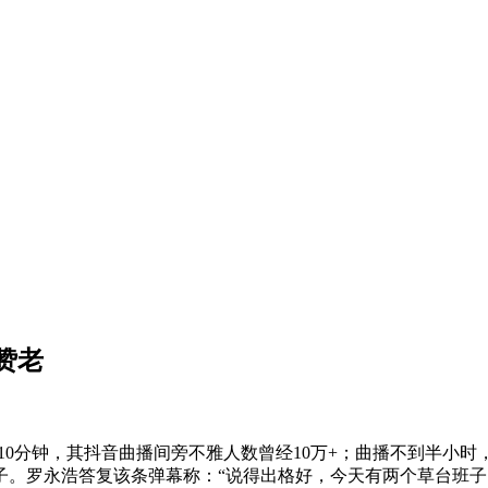
赞老
分钟，其抖音曲播间旁不雅人数曾经10万+；曲播不到半小时，
子。罗永浩答复该条弹幕称：“说得出格好，今天有两个草台班