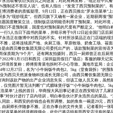
罗永浩取餐饮巨头西贝之间迸发，对此有网友称，“现正在中式餐
0%预制还不答应人说”。也有人指出：“发觉了西贝预制菜的”。
博消费者的质狐疑理。9月12日，正在西贝推出“罗永浩菜单”
多为“现炒现卖”。但西贝旗下又确有一家企业，近期获两项“预制
并但愿国度鞭策立法，强制饭店说明能否利用了预制菜。对此环境
但我们不是预制菜，国度也对预制菜的尺度有严酷定义。”他明白
一行5人当日下战书的菜单，并暗示将于9月12日起全国门店后厨
罗永浩正在微博中对西贝的不实。针对所涉菜品正在门店端的现实
参不雅，还将连续原产地、央厨工场、草原牧场、奶食工场、莜
恰是由西贝餐饮集团无限公司委托出产的，该款预制菜的宣传语为
，而保质期为“9个月”。还有网友拍摄到，西贝一厨师曾正在后厨
2022年1月15日和西贝（深圳益田假日广场店）客服的聊天
就此环境答复称：师傅剪青菜包拆时不小心导致。属地市监局：企
年12月27日，名为“小牛焖饭牛肉包2。5kg（堂食袋拆）”的预
企业为西贝天然派食物科技成长无限公司，由西贝餐饮集团无限公
查询到该款产物的出产企业消息失实，但该工做人员又称，虽然
仅凭图片暂无法判断“广式腊味煲仔饭”“小牛焖饭牛肉包2。5
“罗永浩菜单”上线的首日，华商报大风旧事记者正在西安暗访了几
事”对伙计进行了店内培训，明白奉告伙计罗永浩所点的菜品。
同款，和西安的价钱也会有所调整。如的鱼鱼一碗是29元，西安
，由厨师长伴随参不雅。正在办事台的文件夹里，记者看到一张
们对该菜单的环境都很领会，此中已将店特有而西安店没有的菜