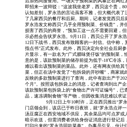
后加热间接食用。一场关于预制菜的风暴正在网红
即招来一波辩驳：“这波我坐老罗，西贝这个贵，8
认知差别，罗永浩的言论虽客不雅，但大概代表了泛
了几家西贝的餐厅和后厨。期间，记者发觉西贝后厨
罗永浩发文称西贝“几乎全用预制菜、价钱贵”，
损害了西贝的商誉，“预加工这一点不需要回避，
示必然会告状罗永浩。9月11日，西贝公开了罗永浩
12日下战书，西贝发布致顾客的一封信。信中称，
指点书”正式发布。此外，西贝决定向全社会后厨
片显示，有一款名为“广式腊味煲仔饭”的预制菜，
意的是，该款预制菜的储存前提为低于-18℃冷冻
难以看出该预制菜的菜品。此外，还有网友供给其于
菜，但正在汤中发觉了“包拆袋的开吵嘴”，商家
反映的多款预制菜进行了查询，此中有款出产于2024
个月”。按照该包拆袋上的消息，记者查询到出产
该款预制菜包拆袋上的“食物出产许可证编号”，已
品，速冻调制食物”等产物，但因收集消息难以求证，
9月12日上午10时许，正在西贝推出
门店领会到，该店已于昨日夜班，就“罗永浩点评一
汤豆腐正在西安地域不供应，其余菜品均可点罗或人
暗示欢送，但需消费者供给身份证消息进行登记后
打印出来的“罗永浩同款菜单”，办事员引见，伙计