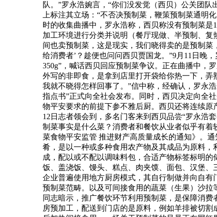
队。”罗永浩婉言，“你们没发觉（西贝）公关团队
上标注其立场：“不否决预制菜，鞭策预制菜通明
时的收集曲播中，罗永浩称，西贝称没有预制菜是1
加工环境进行分类并说明（餐厅现做、半预制、复
间也卖预制菜，这是现实，我们晓得卖的是预制菜，
给消费者’？趁便也问问西贝贾国龙。”9月11日晚
350g”，喊话西贝回应预制菜争议。正在曲播中，
外写的非即食，是拿到店里打开袋给你热一下，弄
我就不晓得怎样回事了。”信中称，经确认，罗永浩
指点书”正式向全社会发布。同时，西贝决定向全
物平安要求的前提下参不雅后厨。西贝还将连续原
12日志者领会到，多名门客来到西贝品尝“罗永浩
制菜事实是什么菜？消费者和餐饮从业者似乎有着较
菜食物平安监管 推进财产高质量成长的通知》。
肴，是以一种或多种食用农产物及其成品为原料，
成，配以或不配以调味料包，合适产物标签标明的
饭、盖浇饭、馒头、糕点、肉夹馍、面包、汉堡、
企业普遍使用地方厨房模式，其自行制做并向自有
预制菜范畴。以及可间接食用的蔬菜（生果）沙拉
同志暗示，推广餐饮环节利用预制菜，是保障消费
房预加工，配送到门店的是原料，例如羊排被切割