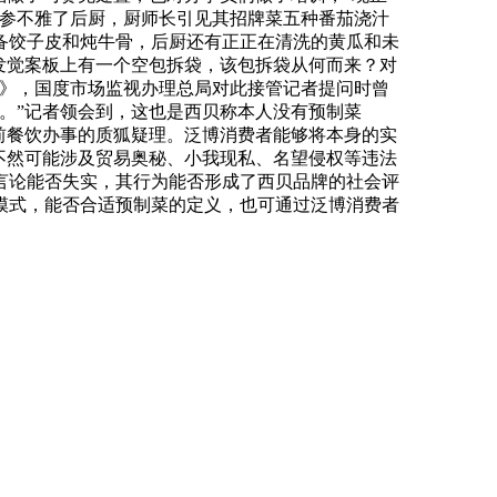
下参不雅了后厨，厨师长引见其招牌菜五种番茄浇汁
备饺子皮和炖牛骨，后厨还有正正在清洗的黄瓜和未
发觉案板上有一个空包拆袋，该包拆袋从何而来？对
通知》，国度市场监视办理总局对此接管记者提问时曾
。”记者领会到，这也是西贝称本人没有预制菜
前餐饮办事的质狐疑理。泛博消费者能够将本身的实
不然可能涉及贸易奥秘、小我现私、名望侵权等违法
言论能否失实，其行为能否形成了西贝品牌的社会评
模式，能否合适预制菜的定义，也可通过泛博消费者