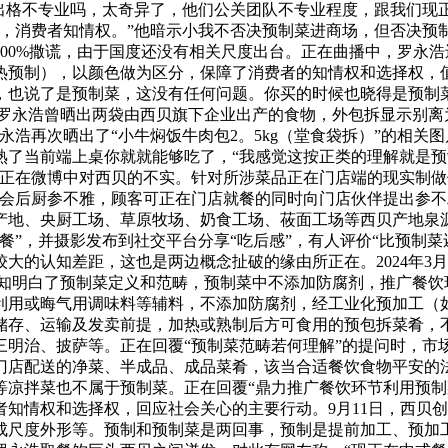
出格不专业吗，太奇异了，他们公关团队不专业程度，跟我们现
化，消费者知情权。”他暗示小我不否决预制菜进商场，但否决预
00%撒谎，由于国度还没有相关尺度出台。正在曲播中，罗永
热预制），以颜色做为区分，保障了消费者的知情权和选择权，值
也说了是预制菜，这没有任何问题。你买的时候也晓得是预制菜，
，罗永浩曾晒出两袋由西贝旗下企业出产的食物，外包拆显示别离为“
罗永浩再次晒出了“小牛焖饭牛肉包2。5kg（堂食袋拆）”的相
熟了当前端上桌你就就能够吃了，“我感觉这按正类的理解就是
正在微博中对西贝的不实。针对所涉菜品正在门店端的现实制做
社会后厨参不雅，顾客可正在门店就餐的同时向门店伙伴提出参
产地、央厨工场、草原牧场、奶食工场、莜面工场等西贝产地泉
套餐”，并摄影发布到社交平台分享“吃后感”，有人评价“比预制
大的认知差距，这也是两边概念扯破的缘由所正在。2024年3
通知明白了预制菜定义和范畴，预制菜中不添加防腐剂，推广餐饮
利用或晦气用调味料等辅料，不添加防腐剂，经工业化预加工（
储存、运输及发卖前提，加热或熟制后方可食用的预包拆菜肴，
三明治、披萨等。正在回覆“预制菜范畴若何理解”的提问时，市
门店配送的净菜、半成品、成品菜肴，该当合适餐饮食物平安的
等凉拌菜也不属于预制菜。正在回覆“鼎力推广餐饮环节利用预制
者知情权和选择权，回应社会关心的主要行动。9月11日，西贝
成尺度外形等。预制和预制菜是两回事，预制是提前加工、预加