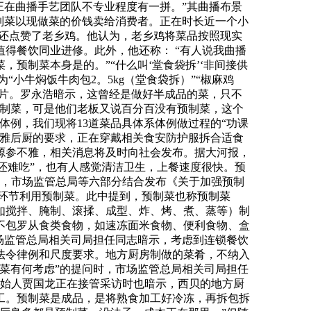
正在曲播手艺团队不专业程度有一拼。”其曲播布景
制菜以现做菜的价钱卖给消费者。正在时长近一个小
浩还点赞了老乡鸡。他认为，老乡鸡将菜品按照现实
得餐饮同业进修。此外，他还称： “有人说我曲播
预制菜本身是的。”“什么叫‘堂食袋拆’‘非间接供
小牛焖饭牛肉包2。5kg（堂食袋拆）”“椒麻鸡
关图片。罗永浩暗示，这曾经是做好半成品的菜，只不
预制菜，可是他们老板又说百分百没有预制菜，这个
体例，我们现将13道菜品具体系体例做过程的“功课
不雅后厨的要求，正在穿戴相关食安防护服拆合适食
源参不雅，相关消息将及时向社会发布。据大河报，
菜还难吃”，也有人感觉清洁卫生，上餐速度很快。预
月，市场监管总局等六部分结合发布《关于加强预制
环节利用预制菜。此中提到，预制菜也称预制菜
如搅拌、腌制、滚揉、成型、炸、烤、煮、蒸等）制
不包罗从食类食物，如速冻面米食物、便利食物、盒
场监管总局相关司局担任同志暗示，考虑到连锁餐饮
法令律例和尺度要求。地方厨房制做的菜肴，不纳入
菜有何考虑”的提问时，市场监管总局相关司局担任
创始人贾国龙正在接管采访时也暗示，西贝的地方厨
工。预制菜是成品，是将熟食加工好冷冻，再拆包拆