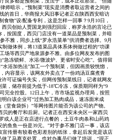
厅良多都是预制菜，没法子，成本正在那里。”但随
有律师暗示，“预制菜”现实是消费者取运营者之间的
上线的首日，华商报大风旧事记者正在陕西西安暗访
食物”设/配备专利，这是怎样一回事？9月10日，
，西贝创始人贾国龙则强烈回应，称罗永浩的言论已
称，按国度，西贝门店没有一道菜品是预制菜，并暗
参不雅，同步上线“罗永浩菜单”供消费者选择。9月
制做体例，将13道菜品具体系体例做过程的“功课
面工场等西贝产地泉源参不雅。由多位网友发布的图
“急冻锁鲜、水浴/微波炉、更省时安心吃”。值得留
用“水浴加热法”加工一个预制菜，但因画质较恍惚，
记实，内容显示，该网友外卖点了一份鸡汤豆腐煮青
业许可证编号失实，但网传预制菜线日，记者就网友
制菜，储存前提为低于-18℃冷冻，保质期同样为“9
司完全控股。12日上午，市市场监视办理局，按照
能明白该企业可“过热加工熟肉成品，速冻面米成
kg（堂食袋拆）”等网传图片能否为该公司的产物。
家西贝的餐厅和后厨。记者正在西安未央区一家西贝
“罗或人是正在店进行点餐的，土豆牛肉条和山药鸡
的鱼鱼一份是39元。”对于参不雅门店一事，该店
取宣传册有较着色彩差别的纸张，拿起后发觉是该店
品做了马赛克处置，也对办事员们做了培训，“现正