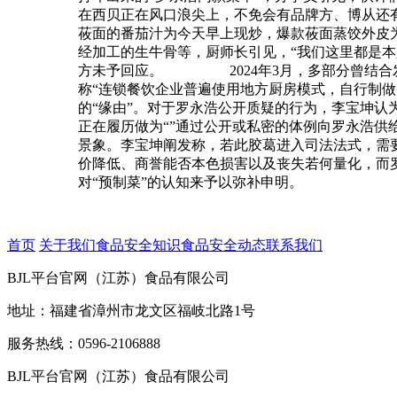
在西贝正在风口浪尖上，不免会有品牌方、博从还
莜面的番茄汁为今天早上现炒，爆款莜面蒸饺外皮
经加工的生牛骨等，厨师长引见，“我们这里都是
方未予回应。
2024年3月，多部分曾
称“连锁餐饮企业普遍使用地方厨房模式，自行制
的“缘由”。对于罗永浩公开质疑的行为，李宝坤
正在履历做为“”通过公开或私密的体例向罗永浩
景象。李宝坤阐发称，若此胶葛进入司法法式，需
价降低、商誉能否本色损害以及丧失若何量化，而
对“预制菜”的认知来予以弥补申明。
首页
关于我们
食品安全知识
食品安全动态
联系我们
BJL平台官网（江苏）食品有限公司
地址：福建省漳州市龙文区福岐北路1号
服务热线：0596-2106888
BJL平台官网（江苏）食品有限公司