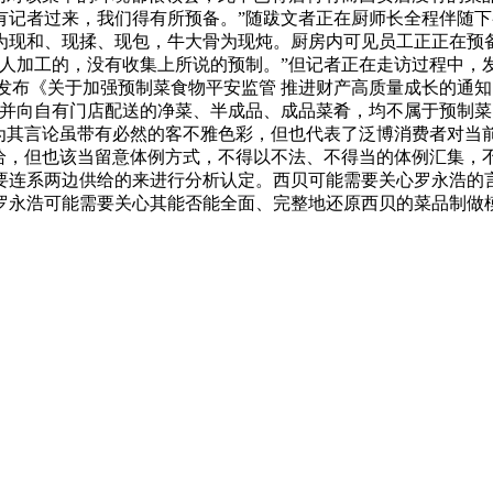
有记者过来，我们得有所预备。”随跋文者正在厨师长全程伴随
为现和、现揉、现包，牛大骨为现炖。厨房内可见员工正正在预
本人加工的，没有收集上所说的预制。”但记者正在走访过程中，
结合发布《关于加强预制菜食物平安监管 推进财产高质量成长的
做并向自有门店配送的净菜、半成品、成品菜肴，均不属于预制菜
认为其言论虽带有必然的客不雅色彩，但也代表了泛博消费者对当
供给，但也该当留意体例方式，不得以不法、不得当的体例汇集，
要连系两边供给的来进行分析认定。西贝可能需要关心罗永浩的
罗永浩可能需要关心其能否能全面、完整地还原西贝的菜品制做