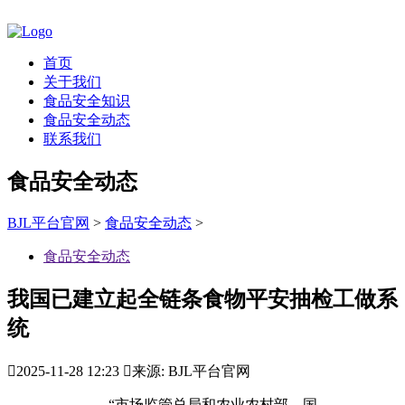
首页
关于我们
食品安全知识
食品安全动态
联系我们
食品安全动态
BJL平台官网
>
食品安全动态
>
食品安全动态
我国已建立起全链条食物平安抽检工做系
统

2025-11-28 12:23

来源: BJL平台官网
“市场监管总局和农业农村部、国