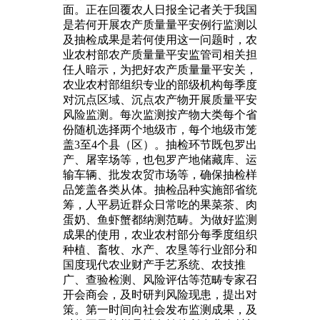
面。正在回覆农人日报全记者关于我国
是若何开展农产质量量平安例行监测以
及抽检成果是若何使用这一问题时，农
业农村部农产质量量平安监管司相关担
任人暗示，为把好农产质量量平安关，
农业农村部组织专业的部级机构每季度
对沉点区域、沉点农产物开展质量平安
风险监测。每次监测按产物大类每个省
份随机选择两个地级市，每个地级市笼
盖3至4个县（区）。抽检环节既包罗出
产、屠宰场等，也包罗产地储藏库、运
输车辆、批发农贸市场等，确保抽检样
品笼盖各类从体。抽检品种实施部省统
筹，人平易近群众日常吃的果菜茶、肉
蛋奶、鱼虾蟹都纳测范畴。为做好监测
成果的使用，农业农村部分每季度组织
种植、畜牧、水产、农垦等行业部分和
国度现代农业财产手艺系统、农技推
广、查验检测、风险评估等范畴专家召
开会商会，及时研判风险现患，提出对
策。第一时间向社会发布监测成果，及