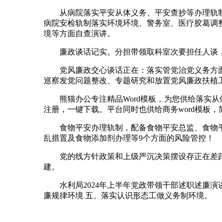
从病院落实平安从体义务、平安查抄等办理轨制
病院安检轨制落实环境环境、警务室、医疗胶葛调
境等方面自查演讲。
廉政谈话记实。分担带领取科室次要担任人谈，
党风廉政交心谈话正在：落实管党治党义务方面。
巡察发觉问题整改、专题研究和放置党风廉政扶植
熊猫办公专注精品Word模板，为您供给落实从体
注册，一键下载。平台同时也供给商务word模板，简历
食物平安办理轨制，配备食物平安总监、食物平
乱措置及食物添加剂办理等9个方面的风险管控！
党的线方针政策和上级严沉决策摆设存正在差距方面
建。
水利局2024年上半年党政带领干部述职述廉演讲
廉规律环境 五、落实认识形态工做义务制环境。