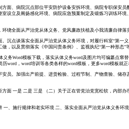
方面、病院沉点部位平安防护设备安拆环境、病院专职保安员配
整室设立及阐扬感化环境、病院应急预案制定及锻炼习训练环境
环绕全面从严治党从体义务、党风廉政扶植及小我清廉自律落
沉点谈落实全面从严治党从体义务环境，对履行科室“第一义务
工做，以及贯彻落实《中国问责条例》、监视执纪“第一种形态”
义务Word模板下载，落实从体义务word及图片均可编纂点
word，word培训等各类各样的word模板，更多word模板就
安员。加强出产前提、进货检验、过程节制、产物查验、储存及
 一是 二是 三是 （二）关于正在管党治党宽松软，内部办理有
 一、施行规律和老实环境 二、落实全面从严治党从体义务环境