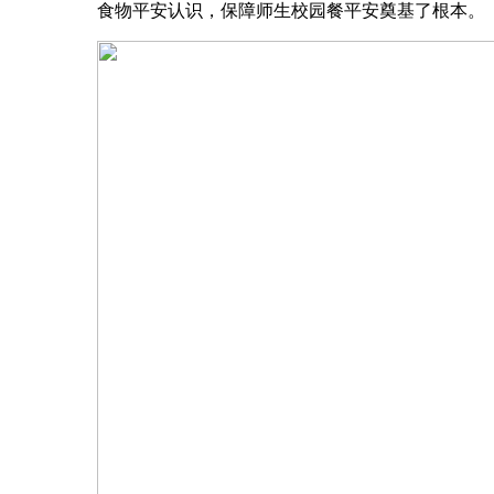
食物平安认识，保障师生校园餐平安奠基了根本。