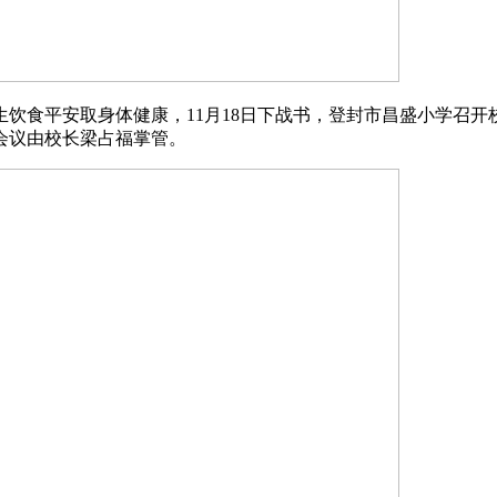
食平安取身体健康，11月18日下战书，登封市昌盛小学召开
会议由校长梁占福掌管。