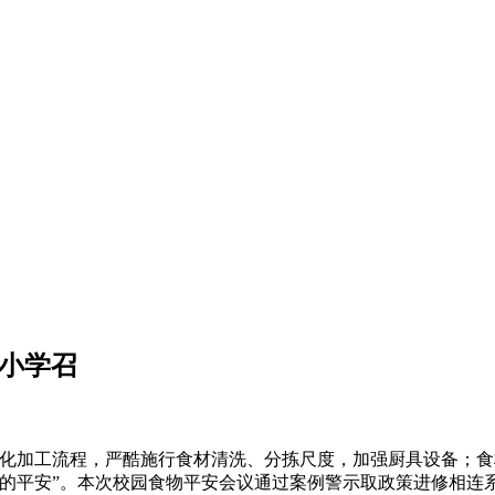
盛小学召
加工流程，严酷施行食材清洗、分拣尺度，加强厨具设备；食
上的平安”。本次校园食物平安会议通过案例警示取政策进修相连