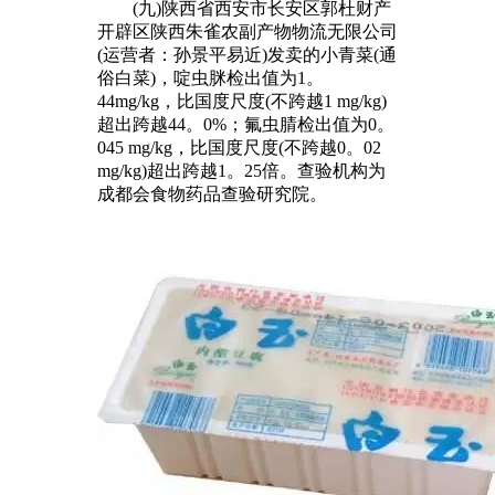
(九)陕西省西安市长安区郭杜财产
开辟区陕西朱雀农副产物物流无限公司
(运营者：孙景平易近)发卖的小青菜(通
俗白菜)，啶虫脒检出值为1。
44mg/kg，比国度尺度(不跨越1 mg/kg)
超出跨越44。0%；氟虫腈检出值为0。
045 mg/kg，比国度尺度(不跨越0。02
mg/kg)超出跨越1。25倍。查验机构为
成都会食物药品查验研究院。