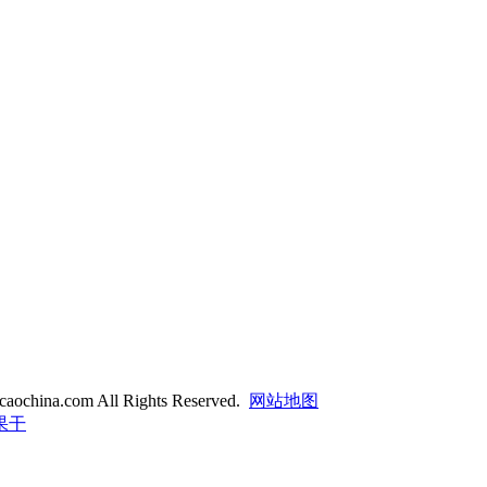
caochina.com All Rights Reserved.
网站地图
C果干