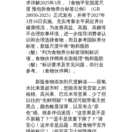
求详解2025年3月，《食物平安国度尺
度 预包拆食物养分标签公例》（GB
28050-2025）正式发布，并将于2027年
3月16日实施。充实考量全平易近养分
健康情况，为改善高盐、高脂、高糖等
不合理炊事环境，进一步指导消费者认
识和合理选择食物，而且参考国际养分
标签，新版尺度中将“饱和脂肪
（酸）”列为食物养分标签强制标识
项，食物伙伴网将全面梳理“饱和脂肪
（酸）”标识要求及常见问题，供行业
参考。（食物伙伴网）。
新版食物添加剂尺度解读——双氧
水比来逛超市时，您能否发觉货架上的
核桃、高兴果、巴旦木等坚果，少了些
以往的“光鲜明丽”？概况可能带着天然
黑点，颜色略显深厚，以至有点“原
色”感。很多伴侣迷惑：“这坚果是不是
不新颖了？”“是不是质量下降了？”请
安心！这并非是品题，而是食物平安升
级的标记！（临安蓝卫士矩阵微信