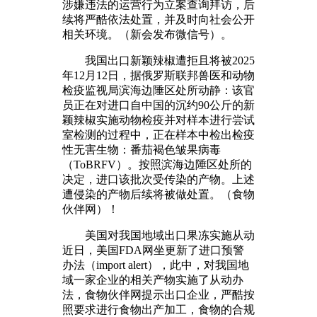
涉嫌违法的运营行为立案查询拜访，后
续将严酷依法处置，并及时向社会公开
相关环境。（新会发布微信号）。
我国出口新颖辣椒遭拒且将被2025
年12月12日，据俄罗斯联邦兽医和动物
检疫监视局滨海边陲区处所动静：该官
员正在对进口自中国的沉约90公斤的新
颖辣椒实施动物检疫并对样本进行尝试
室检测的过程中，正在样本中检出检疫
性无害生物：番茄褐色皱果病毒
（ToBRFV）。按照滨海边陲区处所的
决定，进口该批次受传染的产物。上述
遭侵染的产物后续将被做处置。（食物
伙伴网）！
美国对我国地域出口果冻实施从动
近日，美国FDA网坐更新了进口预警
办法（import alert），此中，对我国地
域一家企业的相关产物实施了从动办
法，食物伙伴网提示出口企业，严酷按
照要求进行食物出产加工，食物的合规