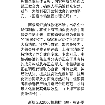
务和企业从体义务，切实构成全链条监
督工做合力，确保人平易近群众安然、
过节，为胜利召开营制优良的食物平
安。（国度市场监视办理总局）？。
南极磷虾油线款还不错，出名企业
疑似制假，将被上海市消保委约谈｜消
保委亲测比来，南极磷虾油成为健康圈
的“喷鼻饽饽”，商家遍及宣传它能改善
大脑功能、守护心血管、加强免疫力，
为领会答消费者的迷惑，上海市消保委
特地找了养分健康专家。专家引见，南
极磷虾油的焦点养分劣势正在于其奇特
的成分构成及存正在形式。南极磷虾油
正在调理代谢取心血管、骨骼健康、神
经取认知、提拔抗炎取免疫加强、抗氧
化取协同增效方面有必然功能，但消费
者科学选择产物并遵照食用规范，才能
最大化阐扬其健康效益。（上海市消保
委微信号）。
新版GB28050和脂肪（酸）标识要