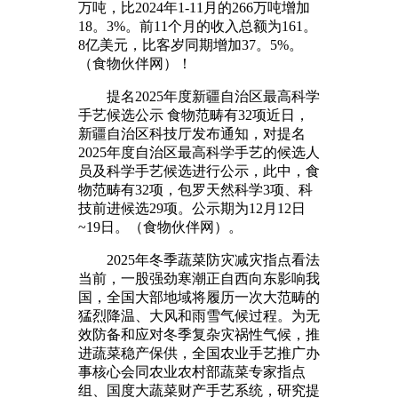
万吨，比2024年1-11月的266万吨增加
18。3%。前11个月的收入总额为161。
8亿美元，比客岁同期增加37。5%。
（食物伙伴网）！
提名2025年度新疆自治区最高科学
手艺候选公示 食物范畴有32项近日，
新疆自治区科技厅发布通知，对提名
2025年度自治区最高科学手艺的候选人
员及科学手艺候选进行公示，此中，食
物范畴有32项，包罗天然科学3项、科
技前进候选29项。公示期为12月12日
~19日。（食物伙伴网）。
2025年冬季蔬菜防灾减灾指点看法
当前，一股强劲寒潮正自西向东影响我
国，全国大部地域将履历一次大范畴的
猛烈降温、大风和雨雪气候过程。为无
效防备和应对冬季复杂灾祸性气候，推
进蔬菜稳产保供，全国农业手艺推广办
事核心会同农业农村部蔬菜专家指点
组、国度大蔬菜财产手艺系统，研究提