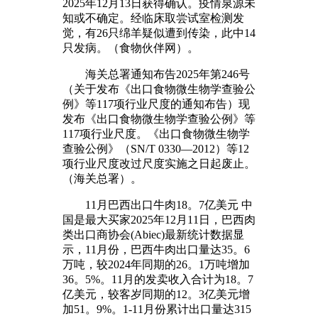
2025年12月13日获得确认。疫情泉源未
知或不确定。经临床取尝试室检测发
觉，有26只绵羊疑似遭到传染，此中14
只发病。（食物伙伴网）。
海关总署通知布告2025年第246号
（关于发布《出口食物微生物学查验公
例》等117项行业尺度的通知布告）现
发布《出口食物微生物学查验公例》等
117项行业尺度。《出口食物微生物学
查验公例》（SN/T 0330—2012）等12
项行业尺度改过尺度实施之日起废止。
（海关总署）。
11月巴西出口牛肉18。7亿美元 中
国是最大买家2025年12月11日，巴西肉
类出口商协会(Abiec)最新统计数据显
示，11月份，巴西牛肉出口量达35。6
万吨，较2024年同期的26。1万吨增加
36。5%。11月的发卖收入合计为18。7
亿美元，较客岁同期的12。3亿美元增
加51。9%。1-11月份累计出口量达315