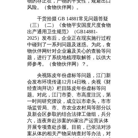
物的存正在，产物的平安性，规避出口
风险。（食物伙伴网）。
干货拾掇 GB 14881常见问题答疑
（三）（二）《食物平安国度尺度食物
出产通用卫生规范》（GB14881-
2025）发布后，企业正在现实施行过程
中碰到了一系列问题及迷惑。为此，食
物伙伴网针对企业遍及关心的查验等问
题，进行了系统地梳理取解答，以供大
师参考。（食物伙伴网）？。
央视陈皮年份虚标等问题，江门新
会发布环境传递12月14日晚，央视《财
经查询拜访》栏目陈皮年份虚标等问
题。对此，江门市委、市高度注沉，第
一时间研究摆设，成立以市牵头，市市
场监管局、市、市农业农村局等部分以
及新会区参取的结合法律工做组，兵分
六，连夜奔赴涉案的6家出产运营从体
开展专项查处步履。目前，已依法对涉
案从体的相关产物采纳查封等办法，对