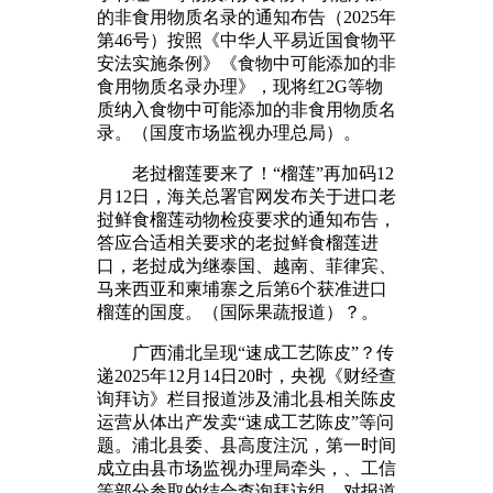
的非食用物质名录的通知布告（2025年
第46号）按照《中华人平易近国食物平
安法实施条例》《食物中可能添加的非
食用物质名录办理》，现将红2G等物
质纳入食物中可能添加的非食用物质名
录。（国度市场监视办理总局）。
老挝榴莲要来了！“榴莲”再加码12
月12日，海关总署官网发布关于进口老
挝鲜食榴莲动物检疫要求的通知布告，
答应合适相关要求的老挝鲜食榴莲进
口，老挝成为继泰国、越南、菲律宾、
马来西亚和柬埔寨之后第6个获准进口
榴莲的国度。（国际果蔬报道）？。
广西浦北呈现“速成工艺陈皮”？传
递2025年12月14日20时，央视《财经查
询拜访》栏目报道涉及浦北县相关陈皮
运营从体出产发卖“速成工艺陈皮”等问
题。浦北县委、县高度注沉，第一时间
成立由县市场监视办理局牵头，、工信
等部分参取的结合查询拜访组，对报道