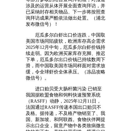
涉及的运营从体开展全面查询拜访，并
已采纳封存相关物品、下一步将按照查
询拜访成果严酷依法做出处置。（浦北
发布微信号）！
厄瓜多尔白虾出口价连跌，中国取
美国市场同陷疲软，欧洲库存高企需求
2025年12月中旬，厄瓜多尔白虾价钱持
续走弱。因为欧洲买家库存充脚、推迟
下单，厄瓜多尔出口价钱已持续数周下
滑，而中国取美国市场同样面对需求放
缓，令全球虾价全体承压。（冻品攻略
微信号）。
进口贻贝受大肠杆菌污染 已销至
我国据欧盟食物和饲料快速预警系统
（RASFF）动静，2025年12月11日，
法国通过RASFF传递本国出口贻贝不
及格。据传递，不及格产物销至了、我
国、新加坡、和阿联酋。食物伙伴网提
示出口企业，留意产物中各类致病微生