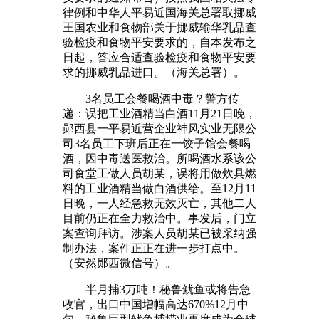
律例和中华人平易近国海关总署取挪威
王国农业和食物部关于挪威输华乳品查
验检疫和食物平安要求的，自本发布之
日起，答应合适查验检疫和食物平安要
求的挪威乳品进口。（海关总署）。
3名员工会餐喝酒中毒？警方传
递：误把工业酒精当白酒11月21日晚，
郧西县一平易近营企业神风实业无限公
司3名员工下班后正在一饺子馆会餐喝
酒，因中毒送医救治。所喝酒水系该公
司食堂工做人员胡某，误将用做炊具燃
料的工业酒精当做白酒供给。至12月11
日晚，一人经急救无效灭亡，其他二人
目前仍正在全力救治中。事发后，门立
案查询拜访。涉案人员胡某已被采纳强
制办法，案件正正在进一步打点中。
（安然郧西微信号）。
半月捕3万吨！秘鲁鱿鱼或将告急
收官，出口中国增幅高达670%12月中