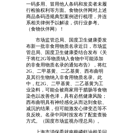
一码多用、冒用他人条码和发卖者未履
行检验权利等方面。食物伙伴网对上述
商品条码违规典型案例进行梳理，并连
系相关律例予以解读，供行业参考。
（食物伙伴网）！
市场监管总局、国度卫生健康委发
布新一批非食用物质名录近日，市场监
管总局、国度卫生健康委结合发布《关
于将红2G等物质纳入食物中可能添加
的非食用物质名录的通知布告》，将红
2G、二甲基黄、二乙基黄、西布曲明
及其衍生物纳入非食用物质名录。此
中，红2G、二甲基黄、二乙基黄为工
业染料，可能会被商家用于腊肠等食物
染色以改善色泽，具有必然健康风险；
西布曲明具有神经感化从而达到食欲、
减沉的结果，但可能激发心律变态等不
良反映。名录中同时按发布了配套查验
方式。（国度市场监视办理总局）。
上海市消保委就南极磷虾油相关问