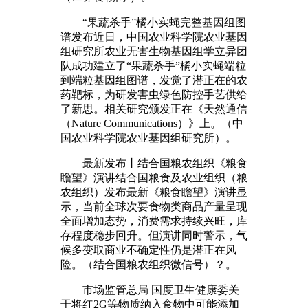
“果蔬杀手”橘小实蝇完整基因组图
谱发布近日，中国农业科学院农业基因
组研究所农业无害生物基因组学立异团
队成功建立了“果蔬杀手”橘小实蝇端粒
到端粒基因组图谱，发觉了潜正在的农
药靶标，为研发害虫绿色防控手艺供给
了新思。相关研究颁发正在《天然通信
（Nature Communications）》上。（中
国农业科学院农业基因组研究所）。
最新发布丨结合国粮农组织《粮食
瞻望》演讲结合国粮食及农业组织（粮
农组织）发布最新《粮食瞻望》演讲显
示，当前全球次要食物类商品产量呈现
全面增加态势，消费需求持续兴旺，库
存程度稳步回升。但演讲同时警示，气
候多变取商业不确定性仍是潜正在风
险。（结合国粮农组织微信号）？。
市场监管总局 国度卫生健康委关
于将红2G等物质纳入食物中可能添加