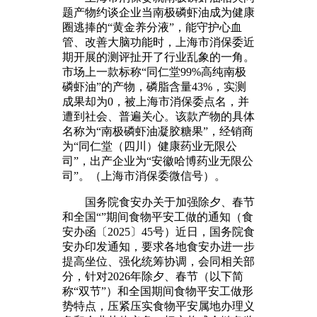
题产物约谈企业当南极磷虾油成为健康
圈逃捧的“黄金养分液”，能守护心血
管、改善大脑功能时，上海市消保委近
期开展的测评扯开了行业乱象的一角。
市场上一款标称“同仁堂99%高纯南极
磷虾油”的产物，磷脂含量43%，实测
成果却为0，被上海市消保委点名，并
遭到社会、普遍关心。该款产物的具体
名称为“南极磷虾油凝胶糖果”，经销商
为“同仁堂（四川）健康药业无限公
司”，出产企业为“安徽哈博药业无限公
司”。（上海市消保委微信号）。
国务院食安办关于加强除夕、春节
和全国“”期间食物平安工做的通知（食
安办函〔2025〕45号）近日，国务院食
安办印发通知，要求各地食安办进一步
提高坐位、强化统筹协调，会同相关部
分，针对2026年除夕、春节（以下简
称“双节”）和全国期间食物平安工做形
势特点，压紧压实食物平安属地办理义