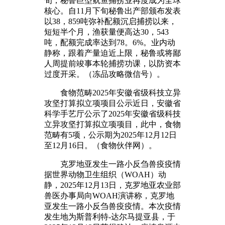
旬，秘鲁巨型鱿鱼捕捞业再度成为全球
核心。自11月下旬秘鲁出产部颁布发表
以38，859吨弥补配额沉启捕捞以来，
短短半个月，渔获量便高达30，543
吨，配额完成率达到78。6%。业内动
静称，跟着产量迫近上限，秘鲁或将鄙
人周提前竣事本轮捕捞功课，以防资本
过度开采。（冻品攻略微信号）。
食物范畴2025年安徽省级科技立异
攻坚打算拟立项项目公示近日，安徽省
科学手艺厅公示了2025年安徽省级科技
立异攻坚打算拟立项项目，此中，食物
范畴有5项，公示期为2025年12月12日
至12月16日。（食物伙伴网）。
克罗地亚发生一路小反刍兽疫疫情
据世界动物卫生组织（WOAH）动
静，2025年12月13日，克罗地亚农业部
兽医办事局向WOAH演讲称，克罗地
亚发生一路小反刍兽疫疫情。本次疫情
发生地为斯普利特-达尔马提亚县，于