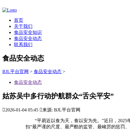
首页
关于我们
食品安全知识
食品安全动态
联系我们
食品安全动态
BJL平台官网
>
食品安全动态
>
食品安全动态
姑苏吴中多行动护航群众“舌尖平安”

2026-01-04 05:45

来源: BJL平台官网
“平易近以食为天，食以安为先。”近日，202
扣“最严谨的尺度、最严酷的监管、最峻厉的惩罚、