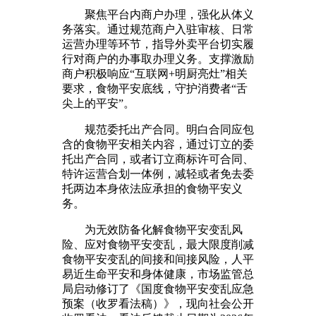
聚焦平台内商户办理，强化从体义
务落实。通过规范商户入驻审核、日常
运营办理等环节，指导外卖平台切实履
行对商户的办事取办理义务。支撑激励
商户积极响应“互联网+明厨亮灶”相关
要求，食物平安底线，守护消费者“舌
尖上的平安”。
规范委托出产合同。明白合同应包
含的食物平安相关内容，通过订立的委
托出产合同，或者订立商标许可合同、
特许运营合划一体例，减轻或者免去委
托两边本身依法应承担的食物平安义
务。
为无效防备化解食物平安变乱风
险、应对食物平安变乱，最大限度削减
食物平安变乱的间接和间接风险，人平
易近生命平安和身体健康，市场监管总
局启动修订了《国度食物平安变乱应急
预案（收罗看法稿）》，现向社会公开