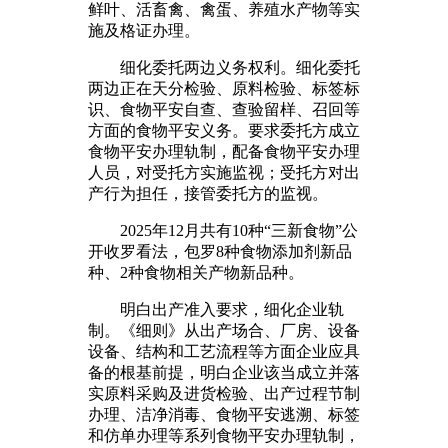
鲜叶、活畜禽、禽蛋、养殖水产物等实
施及格证办理。
细化委托两边义务权利。细化委托
两边正在天分检验、原料检验、标签标
识、食物平安自查、查验留样、召回等
方面的食物平安义务。要求委托方成立
食物平安办理轨制，配备食物平安办理
人员，对受托方实施监视；受托方对出
产行为担任，接管委托方的监视。
2025年12月共有10种“三新食物”公
开收罗看法，包罗8种食物添加剂新品
种、2种食物相关产物新品种。
明白出产准入要求，细化企业轨
制。《细则》从出产场合、厂房、设备
设备、结构和工艺流程等方面企业应具
备的根基前提，明白企业该当成立并落
实原料采购及进货检验、出产过程节制
办理、洁净消毒、食物平安逃溯、标签
和仿单办理等系列食物平安办理轨制，