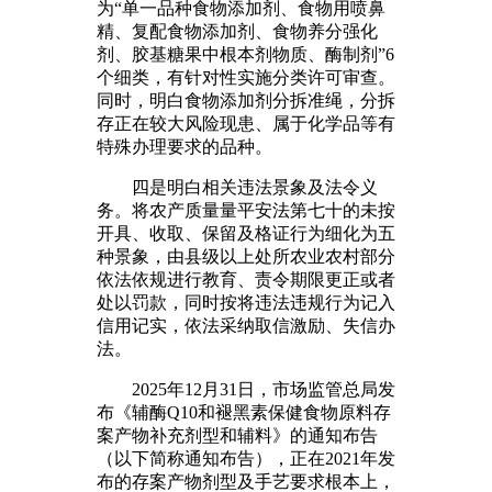
为“单一品种食物添加剂、食物用喷鼻
精、复配食物添加剂、食物养分强化
剂、胶基糖果中根本剂物质、酶制剂”6
个细类，有针对性实施分类许可审查。
同时，明白食物添加剂分拆准绳，分拆
存正在较大风险现患、属于化学品等有
特殊办理要求的品种。
四是明白相关违法景象及法令义
务。将农产质量量平安法第七十的未按
开具、收取、保留及格证行为细化为五
种景象，由县级以上处所农业农村部分
依法依规进行教育、责令期限更正或者
处以罚款，同时按将违法违规行为记入
信用记实，依法采纳取信激励、失信办
法。
2025年12月31日，市场监管总局发
布《辅酶Q10和褪黑素保健食物原料存
案产物补充剂型和辅料》的通知布告
（以下简称通知布告），正在2021年发
布的存案产物剂型及手艺要求根本上，