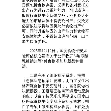
卖预包拆食物存案、必需具备对受托方
出产行为进行监视的能力、可以或许一
般履行食物平安从体义务，不具备天分
能力的市场从体不得委托出产。受托方
必需依法取得响应类此外食物出产许
可，同时具备响应的出产能力和食物平
安保障能力，不得超出许可范畴、出产
能力接管委托。
2025年12月2日，国度食物平安风
险评估核心发布关于公开收罗3-唾液酸
乳糖钠盐等4种食物添加剂新品种看
法。
二是完美了组织批示系统。按照
《总体应急预案》要求，明白了发生出
格严沉食物平安变乱时，、国务院做出
决策摆设，国度层面按照环境启动应急
响应；明白了按照现实需要设立国度出
格严沉食物平安变乱应急批示机构；明
白了专项工做组构成及职责。正在处所