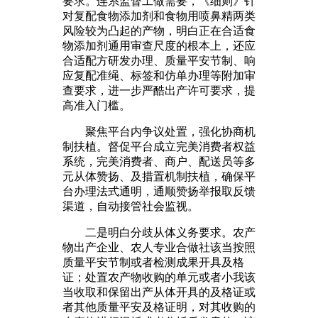
要求。连系监督工做需要，《细则》针
对复配食物添加剂和食物用喷鼻精两类
风险较为凸起的产物，明白正在合适食
物添加剂通用审查尺度的根本上，还应
合适配方研发办理、质量平安节制、响
应复配准绳、标签和仿单办理等附加审
查要求，进一步严酷出产许可要求，提
高准入门槛。
聚焦平台内争议处置，强化协商机
制扶植。督促平台成立完美消费者权益
系统，完美消费者、商户、配送员等多
元从体赞扬、及措置机制扶植，确保平
台办理法式通明，通顺赞扬举报取反馈
渠道，自动接管社会监视。
二是明白分歧从体义务要求。农产
物出产企业、农人专业合做社该当按照
质量平安节制或者检测成果开具及格
证；处置农产物收购的单元或者小我该
当收取和保留出产从体开具的及格证或
者其他质量平安及格证明，对其收购的