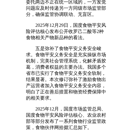
委托两边不正在统一区域的，一方发觉
问题应及时传递另一方同级市场监管部
分，确保监管协调联动、无盲区。
2025年12月29日，国度食物平安风
险评估核心发布公开收罗己二酸等2种
食物相关产物新品种的看法。
五是弥补了食物平安义务安全峻
求。食物平安义务安全是充实操纵市场
机制，完美社会管理系统，化解矛盾胶
葛，消费者权益的主要办法。我国多个
省市已实行了食物平安义务安全轨制，
结果显著。本次修订弥补了激励食物出
产运营者加入食物平安义务安全内容，
明白了正在善后措置和物资经费保障中
的相关要求。
2025年12月，国度市场监管总局、
国度食物平安风险评估核心、农业农村
部等部分发布了一系列食物行业监管政
策，食物伙伴网拾掇汇总如下。