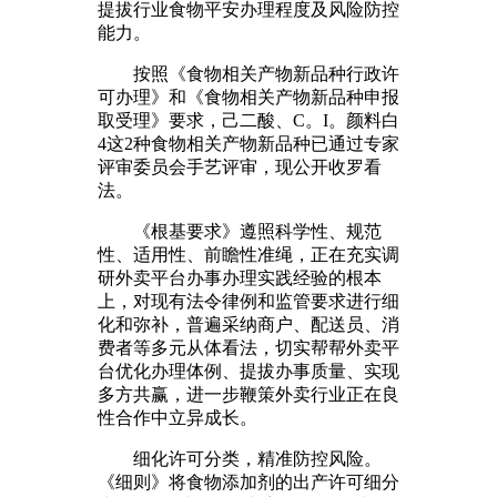
提拔行业食物平安办理程度及风险防控
能力。
按照《食物相关产物新品种行政许
可办理》和《食物相关产物新品种申报
取受理》要求，己二酸、C。I。颜料白
4这2种食物相关产物新品种已通过专家
评审委员会手艺评审，现公开收罗看
法。
《根基要求》遵照科学性、规范
性、适用性、前瞻性准绳，正在充实调
研外卖平台办事办理实践经验的根本
上，对现有法令律例和监管要求进行细
化和弥补，普遍采纳商户、配送员、消
费者等多元从体看法，切实帮帮外卖平
台优化办理体例、提拔办事质量、实现
多方共赢，进一步鞭策外卖行业正在良
性合作中立异成长。
细化许可分类，精准防控风险。
《细则》将食物添加剂的出产许可细分