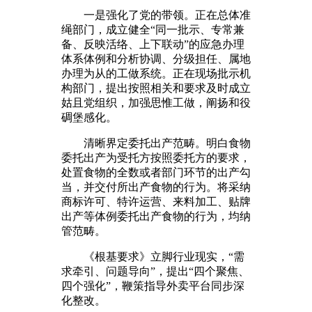
一是强化了党的带领。正在总体准
绳部门，成立健全“同一批示、专常兼
备、反映活络、上下联动”的应急办理
体系体例和分析协调、分级担任、属地
办理为从的工做系统。正在现场批示机
构部门，提出按照相关和要求及时成立
姑且党组织，加强思惟工做，阐扬和役
碉堡感化。
清晰界定委托出产范畴。明白食物
委托出产为受托方按照委托方的要求，
处置食物的全数或者部门环节的出产勾
当，并交付所出产食物的行为。将采纳
商标许可、特许运营、来料加工、贴牌
出产等体例委托出产食物的行为，均纳
管范畴。
《根基要求》立脚行业现实，“需
求牵引、问题导向”，提出“四个聚焦、
四个强化”，鞭策指导外卖平台同步深
化整改。