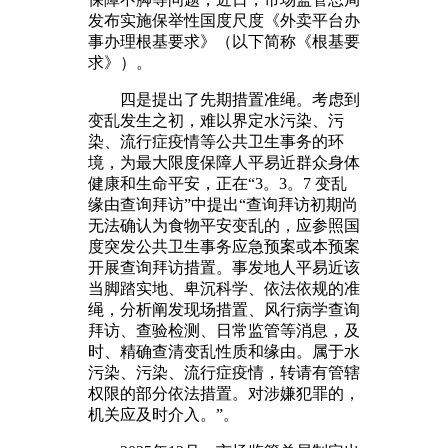
发布实施保举性国度尺度《外卖平台办
事办理根基要求》（以下简称《根基要
求》）。
四是提出了先期措置准绳。考虑到
变乱发生之初，难以界定水污染、污
染、流行症疫情等公共卫生事务的环
境，为最大限度保障人平易近群众身体
健康和生命平安，正在“3。3。7 变乱
缘由查询拜访”中提出“查询拜访初期尚
无法确认为食物平安变乱的，应参照国
度突发公共卫生事务应急预案或本预案
开展查询拜访措置。事发地人平易近该
当脚踏实地、卑沉科学、依法依规的准
绳，分析阐发现场措置、风行病学查询
拜访、查验检测、日常监管等消息，及
时、精确查清变乱性质和缘由。属于水
污染、污染、流行症疫情，转请有管辖
权限的部分依法措置。对涉嫌犯罪的，
机关应及时介入。”。