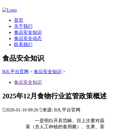
首页
关于我们
食品安全知识
食品安全动态
联系我们
食品安全知识
BJL平台官网
>
食品安全知识
>
食品安全知识
2025年12月食物行业监管政策概述

2026-01-10 09:20

来源: BJL平台官网
一是明白开具范畴。目上次要对蔬
菜（含人工种植的食用菌）、生果、茶