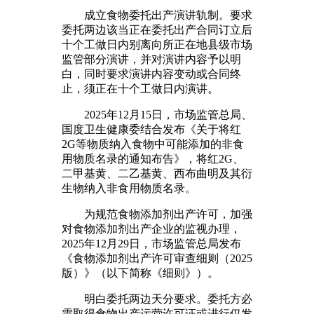
成立食物委托出产演讲轨制。要求
委托两边该当正在委托出产合同订立后
十个工做日内别离向所正在地县级市场
监管部分演讲，并对演讲内容予以明
白，同时要求演讲内容变动或合同终
止，须正在十个工做日内演讲。
2025年12月15日，市场监管总局、
国度卫生健康委结合发布《关于将红
2G等物质纳入食物中可能添加的非食
用物质名录的通知布告》，将红2G、
二甲基黄、二乙基黄、西布曲明及其衍
生物纳入非食用物质名录。
为规范食物添加剂出产许可，加强
对食物添加剂出产企业的监视办理，
2025年12月29日，市场监管总局发布
《食物添加剂出产许可审查细则（2025
版）》（以下简称《细则》）。
明白委托两边天分要求。委托方必
需取得食物出产运营许可证或进行仅发