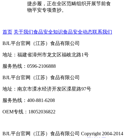
捷步履，正在全区范畴组织开展节前食
物平安专项查抄。
首页
关于我们
食品安全知识
食品安全动态
联系我们
BJL平台官网（江苏）食品有限公司
地址：福建省漳州市龙文区福岐北路1号
服务热线：0596-2106888
BJL平台官网（江苏）食品有限公司
地址：南京市溧水经济开发区溧星路97号
服务热线：400-881-6208
OEM专线：18052036822
BJL平台官网（江苏）食品有限公司
Copyright 2004-2014