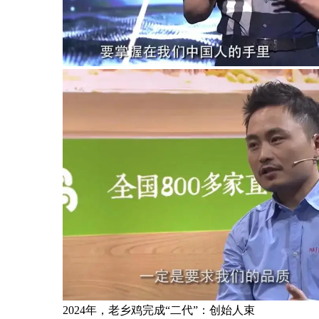
2024年，老乡鸡完成“二代”：创始人束