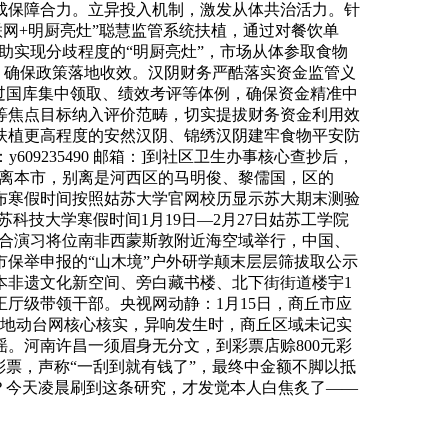
成保障合力。立异投入机制，激发从体共治活力。针
联网+明厨亮灶”聪慧监管系统扶植，通过对餐饮单
助实现分歧程度的“明厨亮灶”，市场从体参取食物
，确保政策落地收效。汉阴财务严酷落实资金监管义
过国库集中领取、绩效考评等体例，确保资金精准中
等焦点目标纳入评价范畴，切实提拔财务资金利用效
扶植更高程度的安然汉阴、锦绣汉阴建牢食物平安防
09235490 邮箱：]到社区卫生办事核心查抄后，
调离本市，别离是河西区的马明俊、黎儒国，区的
布寒假时间按照姑苏大学官网校历显示苏大期末测验
日姑苏科技大学寒假时间1月19日—2月27日姑苏工学院
”海上结合演习将位南非西蒙斯敦附近海空域举行，中国、
市保举申报的“山木境”户外研学颠末层层筛拔取公示
邦本非遗文化新空间、旁白藏书楼、北下街街道楼宇1
厅级带领干部。央视网动静：1月15日，商丘市应
省地动台网核心核实，异响发生时，商丘区域未记实
。河南许昌一须眉身无分文，到彩票店赊800元彩
彩票，声称“一刮到就有钱了”，最终中金额不脚以抵
？今天凌晨刷到这条研究，才发觉本人白焦炙了——