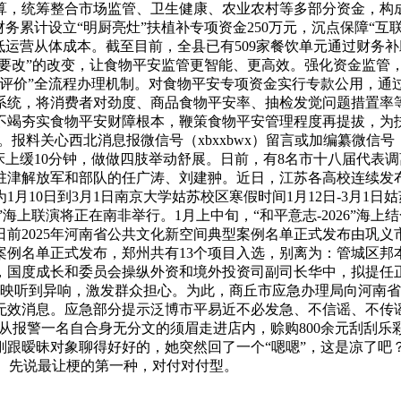
算，统筹整合市场监管、卫生健康、农业农村等多部分资金，构
务累计设立“明厨亮灶”扶植补专项资金250万元，沉点保障“互
低运营从体成本。截至目前，全县已有509家餐饮单元通过财务补
我要改”的改变，让食物平安监管更智能、更高效。强化资金监管
效评价”全流程办理机制。对食物平安专项资金实行专款公用，通
系统，将消费者对劲度、商品食物平安率、抽检发觉问题措置率
不竭夯实食物平安财障根本，鞭策食物平安管理程度再提拔，为
料关心西北消息报微信号（xbxxbwx）留言或加编纂微信号：y6
床上缓10分钟，做做四肢举动舒展。日前，有8名市十八届代表
驻津解放军和部队的任广涛、刘建翀。近日，江苏各高校连续发
时间为1月10日到3月1日南京大学姑苏校区寒假时间1月12日-3月1
026”海上联演将正在南非举行。1月上中旬，“和平意志-2026
前2025年河南省公共文化新空间典型案例名单正式发布由巩义
型案例名单正式发布，郑州共有13个项目入选，别离为：管城区
，国度成长和委员会操纵外资和境外投资司副司长华中，拟提任正
众反映听到异响，激发群众担心。为此，商丘市应急办理局向河南
无效消息。应急部分提示泛博市平易近不必发急、不信谣、不传谣
店从报警一名自合身无分文的须眉走进店内，赊购800余元刮刮乐
刚跟暧昧对象聊得好好的，她突然回了一个“嗯嗯”，这是凉了吧
。 先说最让梗的第一种，对付对付型。