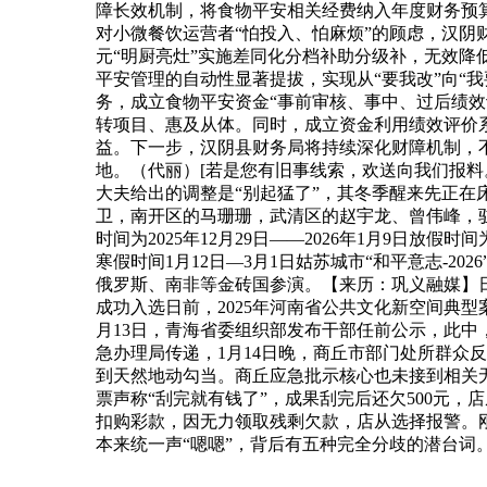
障长效机制，将食物平安相关经费纳入年度财务预
对小微餐饮运营者“怕投入、怕麻烦”的顾虑，汉阴财
元“明厨亮灶”实施差同化分档补助分级补，无效降
平安管理的自动性显著提拔，实现从“要我改”向“
务，成立食物平安资金“事前审核、事中、过后绩
转项目、惠及从体。同时，成立资金利用绩效评价
益。下一步，汉阴县财务局将持续深化财障机制，
地。（代丽）[若是您有旧事线索，欢送向我们报料。报
大夫给出的调整是“别起猛了”，其冬季醒来先正在
卫，南开区的马珊珊，武清区的赵宇龙、曾伟峰，
时间为2025年12月29日——2026年1月9日放假
寒假时间1月12日—3月1日姑苏城市“和平意志-2
俄罗斯、南非等金砖国参演。【来历：巩义融媒】日
成功入选日前，2025年河南省公共文化新空间典
月13日，青海省委组织部发布干部任前公示，此中
急办理局传递，1月14日晚，商丘市部门处所群
到天然地动勾当。商丘应急批示核心也未接到相关
票声称“刮完就有钱了”，成果刮完后还欠500元，
扣购彩款，因无力领取残剩欠款，店从选择报警。
本来统一声“嗯嗯”，背后有五种完全分歧的潜台词