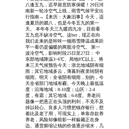
八逢五九，迟早留意防寒保暖！29日河
南新一轮冷空气上线，雨雪气候平安出
行指南→【来历：大象旧事】今天，适
逢夏历的腊八，也是今冬五九的第一
天。 本年冬天三九暖四九冷，目前看
五九也不缺冷空气。这ber，现正在向
我们走来的是咔咔一顿雨雪降温成果距
平一看仍是偏暖的两股冷空气。 第一
波冷空气，影响时段25日至27日： 中
东部地域降温3~6℃、局地8℃以上。将
来三天气候预告今天：浙北地域阴有细
雨；其它地域多云，薄暮到夜里转阴有
细雨。明天：全省阴有细雨，别的，今
天全省部门地域有霾。今天晚上最低温
度：沿海地域：8-10度；山区：2-4
度，有霜；其它地域：6-8度。养老问
题像一把悬正在头顶的利剑，不克不及
掉以轻心。良多人习惯把钱存银行，想
着比及老了用，可现实上，单靠存款养
养老，风险却像暗影一样躲藏正在身
边。通货膨缩让钱的价值逐步缩水，几