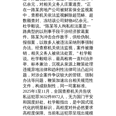
亿余元，对相关义务人庄重逃责。“正
在一路某房地产公司被财富保全监视案
中，查察机关依法监视解除超范畴、超
数额查封、冻结该公司财物4亿余元。”
杜学毅说。“陈某等人徇私枉法案是一
路典型的以刑事手段干涉经济胶葛案
件。陈某为冲击合作敌手，供给伪制、
报假案，以致多人被违法采纳刑事强制
办法。经查察机关依法监视，案件被撤
销，相关义务人被依法处置。” 杜学毅
说。杜学毅暗示，最高检将一直纠治并
举、标本兼治，沉视从泉源上鞭策处理
违规异地法律和趋利性法律司法凸起问
题，对涉企案件争议较大的管辖、强制
办法等问题，鞭策加速出台相关规范性
文件，构成轨制性，同一司案标准。
2025年1至11月，全国查察机关共告状
私运犯罪3632件8972人，无力国门平安
和国度好处。杜学毅指出，是中国式现
代化的明显标识，高程度对外必然要求
高程度保障。当前私运犯罪呈现出规模