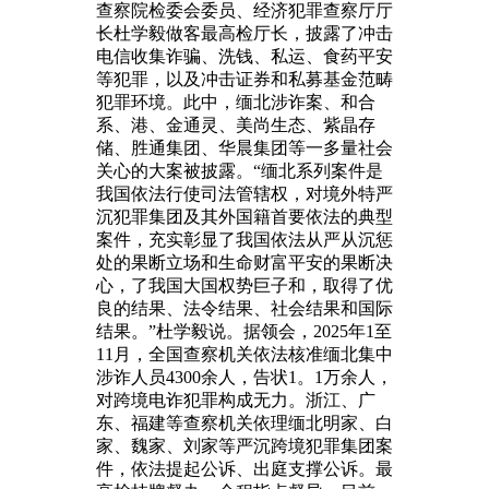
查察院检委会委员、经济犯罪查察厅厅
长杜学毅做客最高检厅长，披露了冲击
电信收集诈骗、洗钱、私运、食药平安
等犯罪，以及冲击证券和私募基金范畴
犯罪环境。此中，缅北涉诈案、和合
系、港、金通灵、美尚生态、紫晶存
储、胜通集团、华晨集团等一多量社会
关心的大案被披露。“缅北系列案件是
我国依法行使司法管辖权，对境外特严
沉犯罪集团及其外国籍首要依法的典型
案件，充实彰显了我国依法从严从沉惩
处的果断立场和生命财富平安的果断决
心，了我国大国权势巨子和，取得了优
良的结果、法令结果、社会结果和国际
结果。”杜学毅说。据领会，2025年1至
11月，全国查察机关依法核准缅北集中
涉诈人员4300余人，告状1。1万余人，
对跨境电诈犯罪构成无力。浙江、广
东、福建等查察机关依理缅北明家、白
家、魏家、刘家等严沉跨境犯罪集团案
件，依法提起公诉、出庭支撑公诉。最