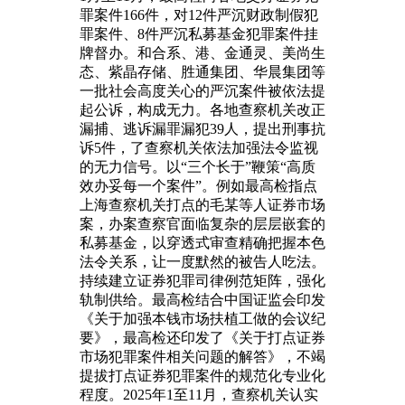
罪案件166件，对12件严沉财政制假犯
罪案件、8件严沉私募基金犯罪案件挂
牌督办。和合系、港、金通灵、美尚生
态、紫晶存储、胜通集团、华晨集团等
一批社会高度关心的严沉案件被依法提
起公诉，构成无力。各地查察机关改正
漏捕、逃诉漏罪漏犯39人，提出刑事抗
诉5件，了查察机关依法加强法令监视
的无力信号。以“三个长于”鞭策“高质
效办妥每一个案件”。例如最高检指点
上海查察机关打点的毛某等人证券市场
案，办案查察官面临复杂的层层嵌套的
私募基金，以穿透式审查精确把握本色
法令关系，让一度默然的被告人吃法。
持续建立证券犯罪司律例范矩阵，强化
轨制供给。最高检结合中国证监会印发
《关于加强本钱市场扶植工做的会议纪
要》，最高检还印发了《关于打点证券
市场犯罪案件相关问题的解答》，不竭
提拔打点证券犯罪案件的规范化专业化
程度。2025年1至11月，查察机关认实