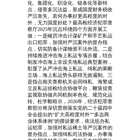
化、集团化、职业化、链条化等新特
点，侵害多沉法益，形成国度财务税收
严沉丧失。若何办事好更高程度的对
外，无力国度好处？最高检经济犯罪查
察厅2025年沉点环绕四个方面开展工
做：一是峻厉冲击计谋矿产和手艺私运
出口犯罪，加强对严沉案件的督办指
点，切实防备计谋物资不法外流。二是
持续推进冲击海上私运专项步履，结合
制发冲击海上非设关地私运典型案例，
彰显了从严冲击海上私运、缉私的果断
立场，海上私运势头获得无效遏制。三
是指点相关查察机关会同缉私、海警成
立反私运侦检结合协做平台，鞭策侦查
监视取协做共同机制本色化、规范化运
转。杜学毅暗示，2026年，经济犯罪查
察部分将深切贯彻落实党的二十届四中
全会提出的“扩大高程度对外”“多边商
业体系体例”的摆设要求，依法惩办私
运犯罪，加强对私运稀土等严沉案件的
督办指点，加强缉私司法协做，办事海