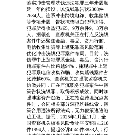
落实冲击管理洗钱违法犯罪三年步履顺
延一年的摆设，以洗钱罪告状2308件
2684人。连系冲击跨境电诈、收集赌钱
等专项步履，告状掩饰坦白犯罪所得、
犯罪所得收益犯罪5。9万余件9。3万余
人。据领会，查察机关正在打点反洗钱
案件中还聚焦金融、毒品、贪污行贿、
电信收集诈骗等上逛犯罪高风险范畴，
优化冲击洗钱犯罪案件布局。目前，洗
钱罪中上逛犯罪系金融、毒品、贪污行
贿罪案件占比跨越94%，掩现罪中上逛
犯罪系电信收集诈骗、收集赌钱案件占
比跨越60%。查察机关加强取监察机关
协做共同，正在严沉职务犯罪案件中鞭
策告状洗钱罪，取得积极成效。同时加
强涉案资产逃缴，正在指点跨境沉点案
件时，会同相关部分深挖洗钱线索，鞭
策合用违法所得法式，无力鞭策逃逃逃
赃工做。据悉，2025年1月至11月，全
国查察机关核准风险食物平安犯罪1218
件1994人，提起公诉4565件8833人；行