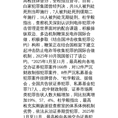
高检挂牌督办，全程指点督导。目前，
白家犯罪集团曾经判决，共16人被判处
死刑当即施行，7人被判处死刑缓期二
年施行，16人被判处无期徒刑。杜学毅
指出，查察机关深刻认识到电诈犯罪冲
击管理是世界面对的配合课题，积极操
纵双边、多边机制鞭策反电诈国际合
做，积极参取《结合国冲击收集犯罪公
约》构和，鞭策正在结合国框架下建立
起冲击防止电诈等收集犯罪的国际合做
机制，2025年10月我国签订了该公
约。“2025年1月至11月，最高检向各地
交办证券犯罪案件166件，对12件严沉
财政制假犯罪案件、8件严沉私募基金
犯罪案件挂牌督办。”杜学毅说。据领
会，全国共告状证券犯罪、私募基金犯
罪717人，此中财政制假、证券市场两
类犯罪告状人数大幅增加，同比别离增
加19%、57。4%。杜学毅指出，最高
检充实阐扬派驻查察室的体系体例机制
劣势，依法从治证券期货犯罪。2025年
1月至11月，最高检向各地交办证券犯