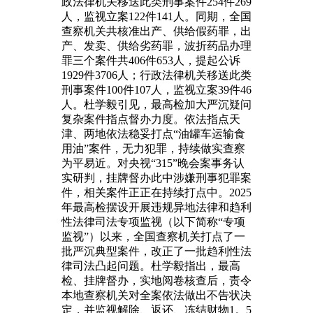
政法律机关移送此类刑事案件254件269
人，监视立案122件141人。同期，全国
查察机关共核准出产、供给假药罪，出
产、发卖、供给劣药罪，波折药品办理
罪三个案件共406件653人，提起公诉
1929件3706人；行政法律机关移送此类
刑事案件100件107人，监视立案39件46
人。杜学毅引见，最高检加大严沉疑问
复杂案件指点督办力度。依法指点天
津、两地依法稳妥打点“油罐车运输食
用油”案件，无力犯罪，持续做实查察
为平易近。对央视“315”晚会案事务认
实研判，挂牌督办此中涉嫌刑事犯罪案
件，相关案件正正在持续打点中。2025
年最高检摆设开展违规异地法律和趋利
性法律司法专项监视（以下简称“专项
监视”）以来，全国查察机关打点了一
批严沉典型案件，改正了一批趋利性法
律司法凸起问题。杜学毅指出，最高
检、挂牌督办，实地阅卷核查后，责令
本地查察机关对全案依法做出不告状决
定，并监视解除、返还、冻结财物1。5