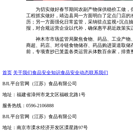
为切实做好春节期间农副产物保供稳价工做，保障
工程抓实做好，靖边县局一方面明白了定点门店的
历；另一方面强化日常监管，采纳驻点监视+沉点
报，对合规运营企业以代补，确保惠平易近政策实
神木市市场监管局聚焦食物、药品、工业产物、特
商超、药店、对冷链食物储存、药品购进渠道取储
前，专项查抄已笼盖各类运营从体数百余家，排查
首页
关于我们
食品安全知识
食品安全动态
联系我们
BJL平台官网（江苏）食品有限公司
地址：福建省漳州市龙文区福岐北路1号
服务热线：0596-2106888
BJL平台官网（江苏）食品有限公司
地址：南京市溧水经济开发区溧星路97号