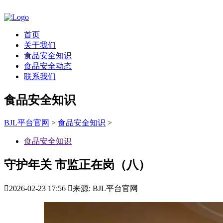
首页
关于我们
食品安全知识
食品安全动态
联系我们
食品安全知识
BJL平台官网
>
食品安全知识
>
食品安全知识
守护年关 市监正在岗（八）

2026-02-23 17:56

来源: BJL平台官网