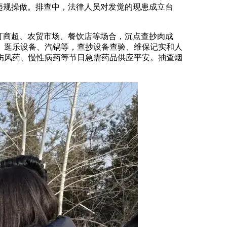
违规操做。排查中，法律人员对发觉的现患成立台
盯商超、农贸市场、餐饮店等场合，沉点查抄肉成
、逛乐设备、汽锅等，查抄设备查验、维保记实和人
伤风药、慢性病药等节日急需药品供应平安。抽查烟