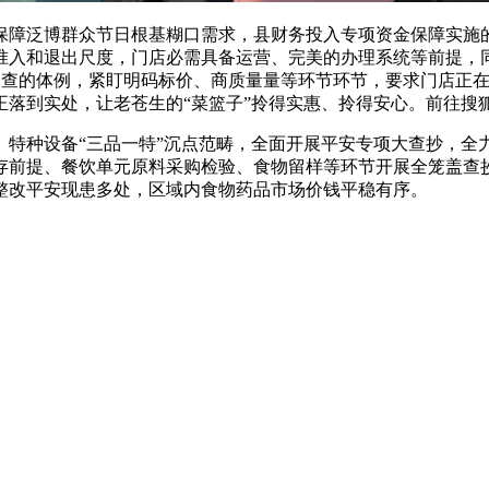
泛博群众节日根基糊口需求，县财务投入专项资金保障实施的
准入和退出尺度，门店必需具备运营、完美的办理系统等前提，
抽查的体例，紧盯明码标价、商质量量等环节环节，要求门店正
正落到实处，让老苍生的“菜篮子”拎得实惠、拎得安心。前往搜
种设备“三品一特”沉点范畴，全面开展平安专项大查抄，全
存前提、餐饮单元原料采购检验、食物留样等环节开展全笼盖查
整改平安现患多处，区域内食物药品市场价钱平稳有序。