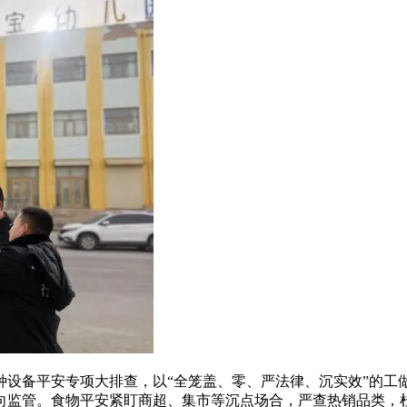
备平安专项大排查，以“全笼盖、零、严法律、沉实效”的工
向监管。食物平安紧盯商超、集市等沉点场合，严查热销品类，