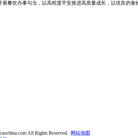
开展餐饮办事勾当，以高程度平安推进高质量成长，以优良的食
caochina.com All Rights Reserved.
网站地图