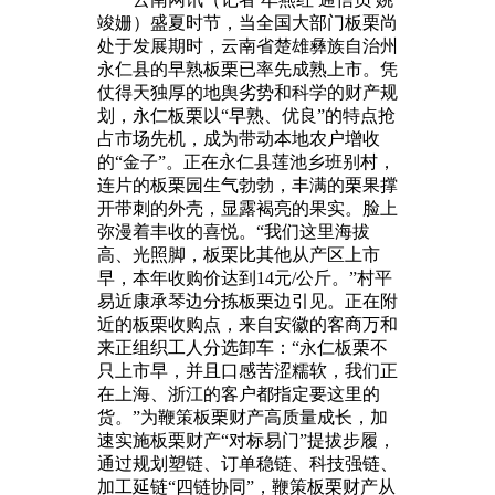
竣姗）盛夏时节，当全国大部门板栗尚
处于发展期时，云南省楚雄彝族自治州
永仁县的早熟板栗已率先成熟上市。凭
仗得天独厚的地舆劣势和科学的财产规
划，永仁板栗以“早熟、优良”的特点抢
占市场先机，成为带动本地农户增收
的“金子”。正在永仁县莲池乡班别村，
连片的板栗园生气勃勃，丰满的栗果撑
开带刺的外壳，显露褐亮的果实。脸上
弥漫着丰收的喜悦。“我们这里海拔
高、光照脚，板栗比其他从产区上市
早，本年收购价达到14元/公斤。”村平
易近康承琴边分拣板栗边引见。正在附
近的板栗收购点，来自安徽的客商万和
来正组织工人分选卸车：“永仁板栗不
只上市早，并且口感苦涩糯软，我们正
在上海、浙江的客户都指定要这里的
货。”为鞭策板栗财产高质量成长，加
速实施板栗财产“对标易门”提拔步履，
通过规划塑链、订单稳链、科技强链、
加工延链“四链协同”，鞭策板栗财产从