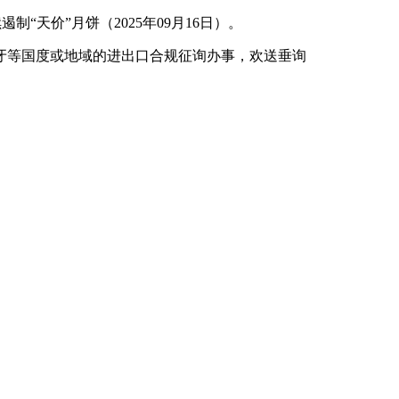
“天价”月饼（2025年09月16日）。
等国度或地域的进出口合规征询办事，欢送垂询