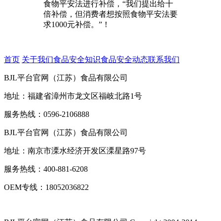
食物平安法进行补偿，“我们提出给十
倍补偿，但消费者想按照食物平安法要
求1000元补偿。”！
首页
关于我们
食品安全知识
食品安全动态
联系我们
BJL平台官网（江苏）食品有限公司
地址：福建省漳州市龙文区福岐北路1号
服务热线：0596-2106888
BJL平台官网（江苏）食品有限公司
地址：南京市溧水经济开发区溧星路97号
服务热线：400-881-6208
OEM专线：18052036822