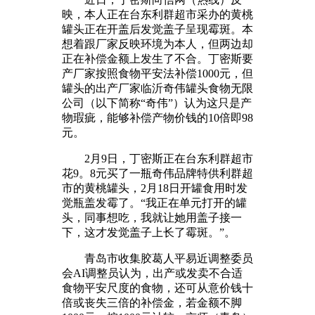
映，本人正在台东利群超市采办的黄桃
罐头正在开盖后发觉盖子呈现霉斑。本
想着跟厂家反映环境为本人，但两边却
正在补偿金额上发生了不合。丁密斯要
产厂家按照食物平安法补偿1000元，但
罐头的出产厂家临沂奇伟罐头食物无限
公司（以下简称“奇伟”）认为这只是产
物瑕疵，能够补偿产物价钱的10倍即98
元。
2月9日，丁密斯正在台东利群超市
花9。8元买了一瓶奇伟品牌特供利群超
市的黄桃罐头，2月18日开罐食用时发
觉瓶盖发霉了。“我正在单元打开的罐
头，同事想吃，我就让她用盖子接一
下，这才发觉盖子上长了霉斑。”。
青岛市收集胶葛人平易近调整委员
会AI调整员认为，出产或发卖不合适
食物平安尺度的食物，还可从意价钱十
倍或丧失三倍的补偿金，若金额不脚