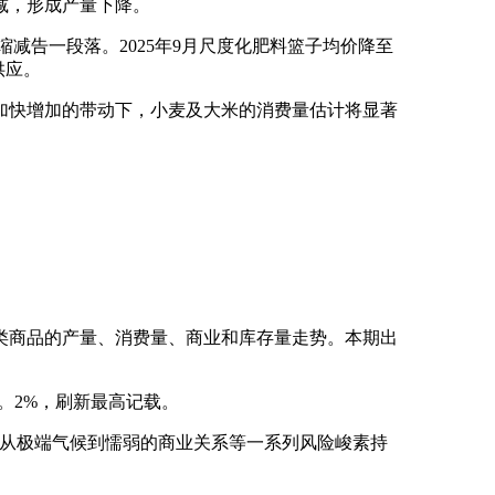
减，形成产量下降。
减告一段落。2025年9月尺度化肥料篮子均价降至
供应。
快增加的带动下，小麦及大米的消费量估计将显著
商品的产量、消费量、商业和库存量走势。本期出
。2%，刷新最高记载。
从极端气候到懦弱的商业关系等一系列风险峻素持