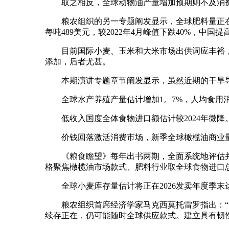
取之相反，全球动物油产量增加预期则不及消费
粮农组织的另一专题阐发显示，全球肥料量正在20
每吨489美元，较2022年4月峰值下跌40%，中国
目前国际小麦、玉米和大米市场出供词应丰裕，
添加，后者尤甚。
本期演讲专题章节阐发显示，虽然近期的干旱导
全球水产养殖产量估计增加1。7%，人均食用消
低收入国度全体食物进口额估计较2024年微降
价钱回落激活消费市场，新季全球橄榄油商业量
《粮食瞻望》每年出书两期，全面系统地评估并
格聚焦橄榄油市场款式、肥料行业取全球食物进口
全球小麦库存量估计将正在2026发卖年度季末达
粮农组织首席经济学家马克西莫托雷罗指出：“全
续存正在，仍可能随时全球供应款式。建立具有韧