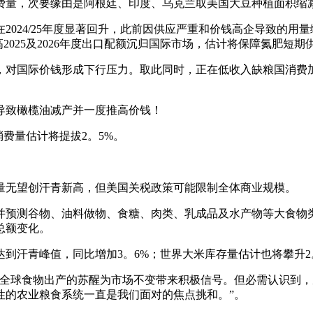
量，次要缘由是阿根廷、印度、乌克兰取美国大豆种植面积缩
24/25年度显著回升，此前因供应严重和价钱高企导致的用量缩
提高2025及2026年度出口配额沉归国际市场，估计将保障氮肥短期
对国际价钱形成下行压力。取此同时，正在低收入缺粮国消费加
致橄榄油减产并一度推高价钱！
费量估计将提拔2。5%。
。
无望创汗青新高，但美国关税政策可能限制全体商业规模。
预测谷物、油料做物、食糖、肉类、乳成品及水产物等大食物类
总额变化。
到汗青峰值，同比增加3。6%；世界大米库存量估计也将攀升2
球食物出产的苏醒为市场不变带来积极信号。但必需认识到，
性的农业粮食系统一直是我们面对的焦点挑和。”。