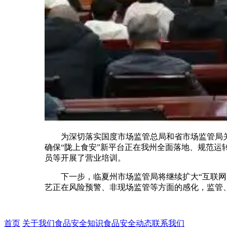
为深切落实国度市场监管总局和省市场监管局关于
确保“陇上食安”新平台正在我州全面落地、规范运
员等开展了营业培训。
下一步，临夏州市场监管局将继续扩大“互联网＋
艺正在风险预警、非现场监管等方面的感化，监管
首页
关于我们
食品安全知识
食品安全动态
联系我们