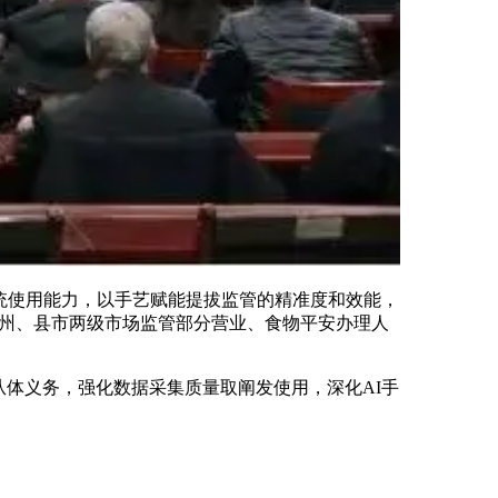
统使用能力，以手艺赋能提拔监管的精准度和效能，
对州、县市两级市场监管部分营业、食物平安办理人
体义务，强化数据采集质量取阐发使用，深化AI手